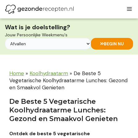
Ga
M
naar
de
inhoud
Wat is je doelstelling?
Jouw Persoonlijke Weekmenu's
BEGIN NU
Home
»
Koolhydraatarm
»
De Beste 5
Vegetarische Koolhydraatarme Lunches: Gezond
en Smaakvol Genieten
De Beste 5 Vegetarische
Koolhydraatarme Lunches:
Gezond en Smaakvol Genieten
Ontdek de beste 5 vegetarische