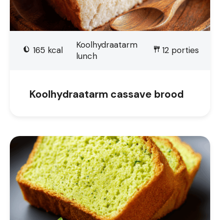
Koolhydraatarm
165
kcal
12
porties
lunch
Koolhydraatarm cassave brood