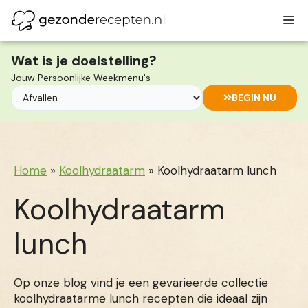
Ga
M
naar
de
inhoud
Wat is je doelstelling?
Jouw Persoonlijke Weekmenu's
BEGIN NU
Home
»
Koolhydraatarm
»
Koolhydraatarm lunch
Koolhydraatarm
lunch
Op onze blog vind je een gevarieerde collectie
koolhydraatarme lunch recepten die ideaal zijn