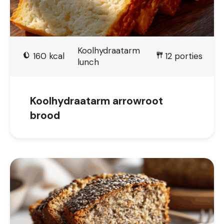
Koolhydraatarm
160
kcal
12
porties
lunch
Koolhydraatarm arrowroot
brood