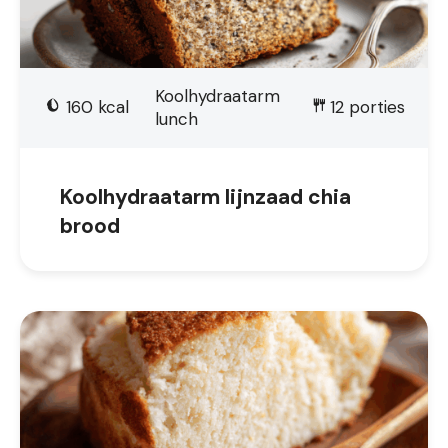
Koolhydraatarm
160
kcal
12
porties
lunch
Koolhydraatarm lijnzaad chia
brood