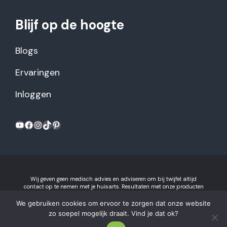
Blijf op de hoogte
Blogs
Ervaringen
Inloggen
YouTube
Facebook
Instagram
TikTok
Pinterest
Wij geven geen medisch advies en adviseren om bij twijfel altijd
contact op te nemen met je huisarts. Resultaten met onze producten
kunnen variëren per individu.
Algemene voorwaarden en
privacyverklaring
We gebruiken cookies om ervoor te zorgen dat onze website
Gezonderecepten.nl is onderdeel van Recept voor Succes B.V.
zo soepel mogelijk draait. Vind je dat ok?