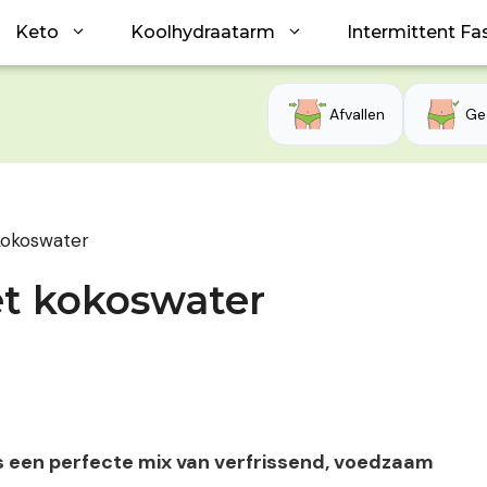
Keto
Koolhydraatarm
Intermittent Fa
Afvallen
Ge
kokoswater
t kokoswater
 een perfecte mix van verfrissend, voedzaam