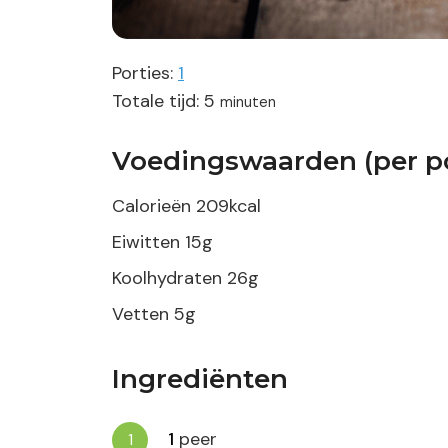
Porties:
1
minuten
Totale tijd:
5
minuten
Voedingswaarden (per po
Calorieën
209
kcal
Eiwitten
15
g
Koolhydraten
26
g
Vetten
5
g
Ingrediënten
1
peer