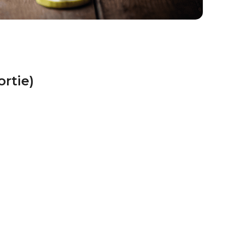
rtie)