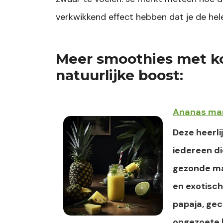
verkwikkend effect hebben dat je de hele
Meer smoothies met k
natuurlijke boost:
Ananas man
Deze heerli
iedereen di
gezonde ma
en exotisc
papaja, ge
ongezoete k