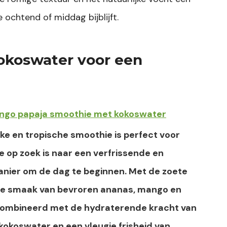
 ochtend of middag bijblijft.
okoswater voor een
go papaja smoothie met kokoswater
jke en tropische smoothie is perfect voor
e op zoek is naar een verfrissende en
nier om de dag te beginnen. Met de zoete
he smaak van bevroren ananas, mango en
combineerd met de hydraterende kracht van
okoswater en een vleugje frisheid van