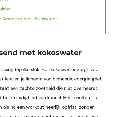
alans
er Smoothie met Kokoswater
ssend met kokoswater
issing bij elke slok. Het kokoswater zorgt voor
st lest en je lichaam van binnenuit energie geeft.
aat een zachte zoetheid die niet overheerst,
btiele kruidigheid van kaneel. Het resultaat is
ls na een workout heerlijk opfrist, zonder
 romige textuur en het natuurlijke vocht een