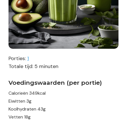
Porties:
1
minuten
Totale tijd:
5
minuten
Voedingswaarden (per portie)
Calorieën
349
kcal
Eiwitten
3
g
Koolhydraten
43
g
Vetten
18
g