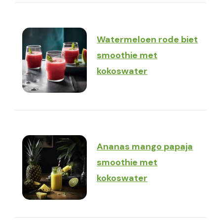
Watermeloen rode biet
smoothie met
kokoswater
Ananas mango papaja
smoothie met
kokoswater