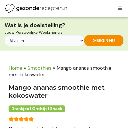
Ga
M
naar
de
inhoud
Wat is je doelstelling?
Jouw Persoonlijke Weekmenu's
BEGIN NU
Home
»
Smoothies
»
Mango ananas smoothie
met kokoswater
Mango ananas smoothie met
kokoswater
Drankjes | Ontbijt | Snack