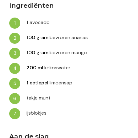
Ingrediënten
1
avocado
100
gram
bevroren ananas
100
gram
bevroren mango
200
ml
kokoswater
1
eetlepel
limoensap
takje munt
ijsblokjes
Aan de slag