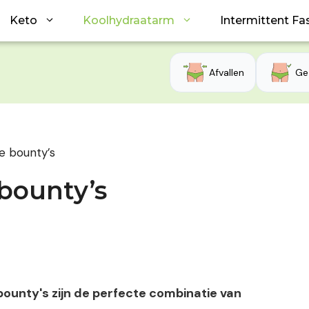
Keto
Koolhydraatarm
Intermittent Fa
Afvallen
Ge
e bounty’s
bounty’s
unty's zijn de perfecte combinatie van