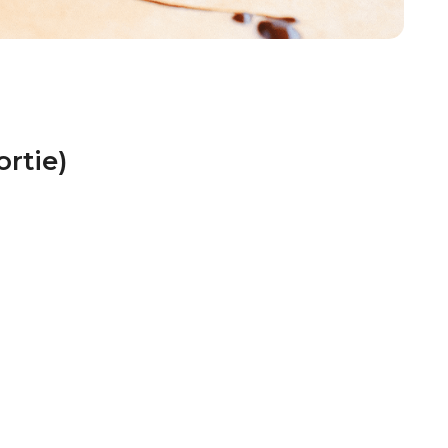
rtie)