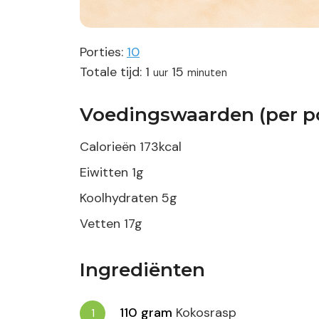
Porties:
10
uur
minuten
Totale tijd:
1
15
uur
minuten
Voedingswaarden (per po
Calorieën
173
kcal
Eiwitten
1
g
Koolhydraten
5
g
Vetten
17
g
Ingrediënten
110
gram
Kokosrasp