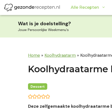
Ga
Alle Recepten
naar
de
inhoud
Wat is je doelstelling?
Jouw Persoonlijke Weekmenu's
Home
»
Koolhydraatarm
»
Koolhydraatarm
Koolhydraatarme 
Dessert
Deze zelfgemaakte koolhydraatarme bo