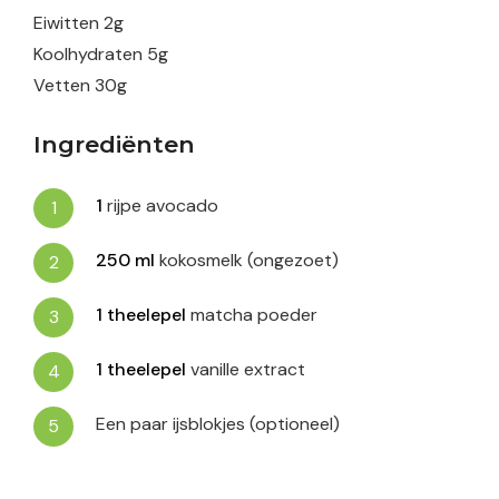
Eiwitten
2
g
Koolhydraten
5
g
Vetten
30
g
Ingrediënten
1
rijpe avocado
250
ml
kokosmelk (ongezoet)
1
theelepel
matcha poeder
1
theelepel
vanille extract
Een paar ijsblokjes (optioneel)