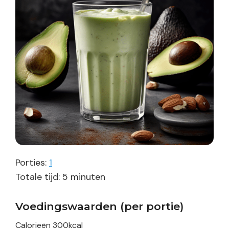
Porties:
1
minuten
Totale tijd:
5
minuten
Voedingswaarden (per portie)
Calorieën
300
kcal