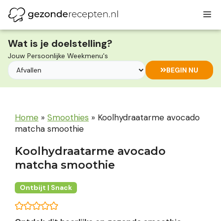
Ga
M
naar
de
inhoud
Wat is je doelstelling?
Jouw Persoonlijke Weekmenu's
BEGIN NU
Home
»
Smoothies
»
Koolhydraatarme avocado
matcha smoothie
Koolhydraatarme avocado
matcha smoothie
Ontbijt | Snack