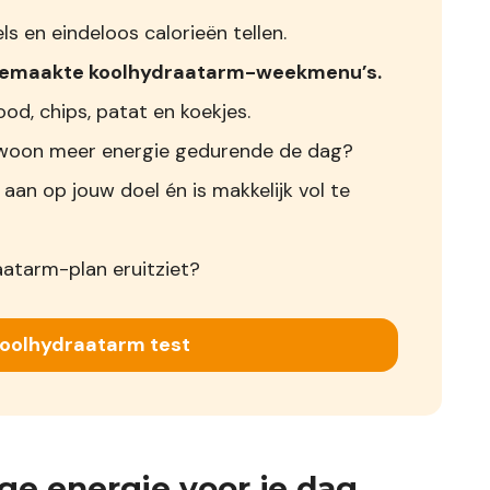
s en eindeloos calorieën tellen.
 gemaakte koolhydraatarm-weekmenu’s.
od, chips, patat en koekjes.
 gewoon meer energie gedurende de dag?
 aan op jouw doel én is makkelijk vol te
aatarm-plan eruitziet?
Koolhydraatarm test
ge energie voor je dag