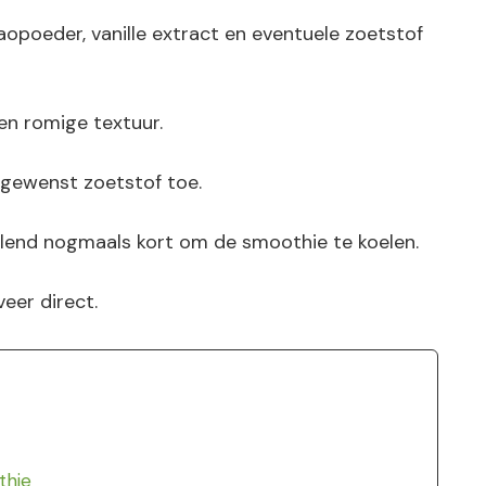
opoeder, vanille extract en eventuele zoetstof
en romige textuur.
 gewenst zoetstof toe.
blend nogmaals kort om de smoothie te koelen.
eer direct.
thie