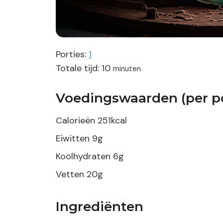
Porties:
1
minuten
Totale tijd:
10
minuten
Voedingswaarden (per po
Calorieën
251
kcal
Eiwitten
9
g
Koolhydraten
6
g
Vetten
20
g
Ingrediënten