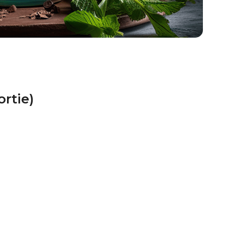
rtie)