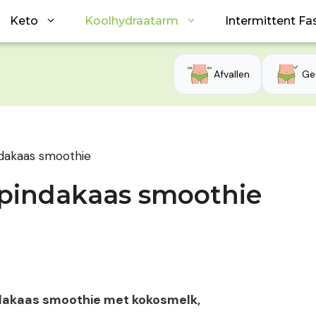
Keto
Koolhydraatarm
Intermittent Fa
Afvallen
Ge
dakaas smoothie
pindakaas smoothie
ndakaas smoothie met kokosmelk,