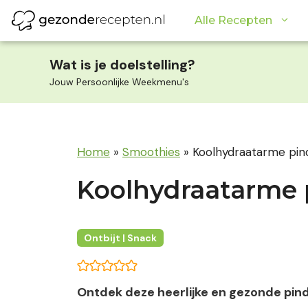
Ga
Alle Recepten
naar
de
inhoud
Wat is je doelstelling?
Jouw Persoonlijke Weekmenu's
Home
»
Smoothies
»
Koolhydraatarme pin
Koolhydraatarme 
Ontbijt | Snack
Ontdek deze heerlijke en gezonde pi