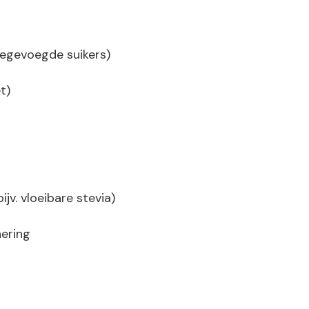
egevoegde suikers)
t)
jv. vloeibare stevia)
nering