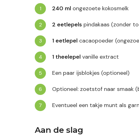
240
ml
ongezoete kokosmelk
2
eetlepels
pindakaas (zonder to
1
eetlepel
cacaopoeder (ongezoe
1
theelepel
vanille extract
Een paar ijsblokjes (optioneel)
Optioneel: zoetstof naar smaak (bi
Eventueel een takje munt als gar
Aan de slag