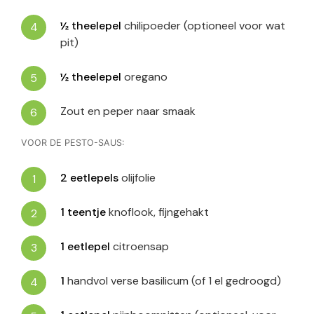
½
theelepel
chilipoeder (optioneel voor wat
pit)
½
theelepel
oregano
Zout en peper naar smaak
VOOR DE PESTO-SAUS:
2
eetlepels
olijfolie
1
teentje
knoflook, fijngehakt
1
eetlepel
citroensap
1
handvol verse basilicum (of 1 el gedroogd)