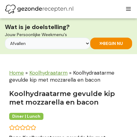
Ga
M
naar
de
inhoud
Wat is je doelstelling?
Jouw Persoonlijke Weekmenu's
BEGIN NU
Home
»
Koolhydraatarm
»
Koolhydraatarme
gevulde kip met mozzarella en bacon
Koolhydraatarme gevulde kip
met mozzarella en bacon
Diner | Lunch