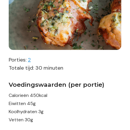
Porties:
2
minuten
Totale tijd:
30
minuten
Voedingswaarden (per portie)
Calorieën
450
kcal
Eiwitten
45
g
Koolhydraten
3
g
Vetten
30
g