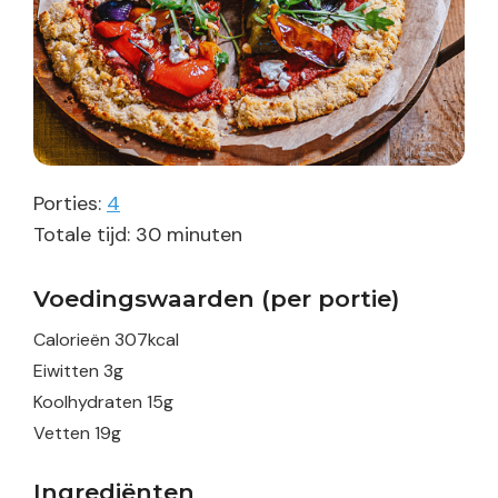
Porties:
4
minuten
Totale tijd:
30
minuten
Voedingswaarden (per portie)
Calorieën
307
kcal
Eiwitten
3
g
Koolhydraten
15
g
Vetten
19
g
Ingrediënten