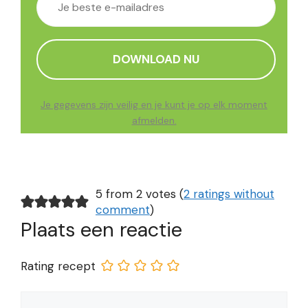
Je gegevens zijn veilig en je kunt je op elk moment
afmelden.
5 from 2 votes (
2 ratings without
comment
)
Plaats een reactie
Rating recept
Reactie