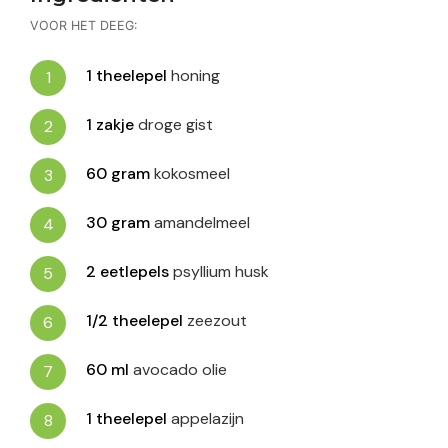
VOOR HET DEEG:
1
theelepel
honing
1
zakje
droge gist
60
gram
kokosmeel
30
gram
amandelmeel
2
eetlepels
psyllium husk
1/2
theelepel
zeezout
60
ml
avocado olie
1
theelepel
appelazijn