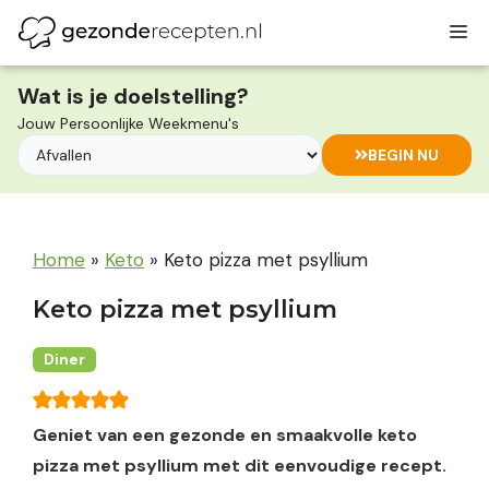
Ga
M
naar
de
inhoud
Wat is je doelstelling?
Jouw Persoonlijke Weekmenu's
BEGIN NU
Home
»
Keto
»
Keto pizza met psyllium
Keto pizza met psyllium
Diner
Geniet van een gezonde en smaakvolle keto
pizza met psyllium met dit eenvoudige recept.