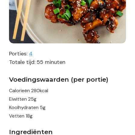
Porties:
4
minuten
Totale tijd:
55
minuten
Voedingswaarden (per portie)
Calorieën
280
kcal
Eiwitten
25
g
Koolhydraten
5
g
Vetten
18
g
Ingrediënten