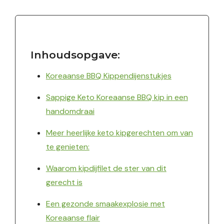
Inhoudsopgave:
Koreaanse BBQ Kippendijenstukjes
Sappige Keto Koreaanse BBQ kip in een
handomdraai
Meer heerlijke keto kipgerechten om van
te genieten:
Waarom kipdijfilet de ster van dit
gerecht is
Een gezonde smaakexplosie met
Koreaanse flair