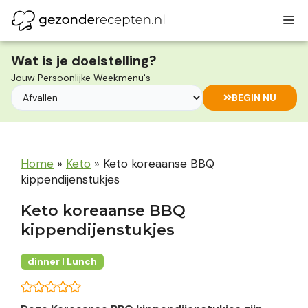
Ga
M
naar
de
inhoud
Wat is je doelstelling?
Jouw Persoonlijke Weekmenu's
BEGIN NU
Home
»
Keto
»
Keto koreaanse BBQ
kippendijenstukjes
Keto koreaanse BBQ
kippendijenstukjes
dinner | Lunch