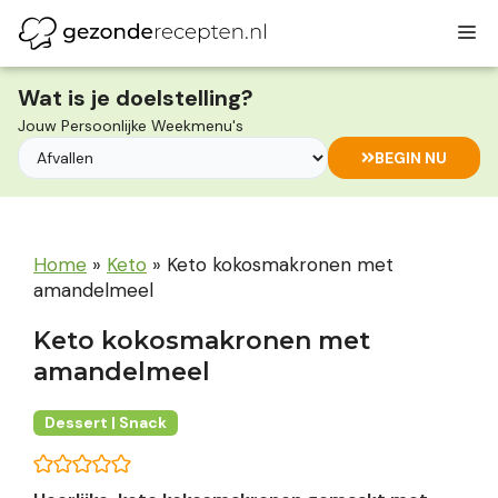
Ga
M
naar
de
inhoud
Wat is je doelstelling?
Jouw Persoonlijke Weekmenu's
BEGIN NU
Home
»
Keto
»
Keto kokosmakronen met
amandelmeel
Keto kokosmakronen met
amandelmeel
Dessert | Snack