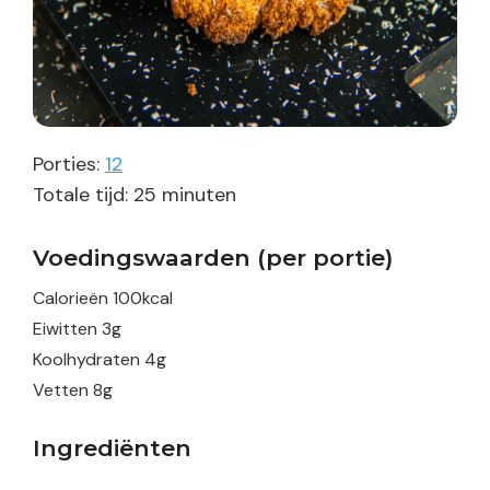
Porties:
12
minuten
Totale tijd:
25
minuten
Voedingswaarden (per portie)
Calorieën
100
kcal
Eiwitten
3
g
Koolhydraten
4
g
Vetten
8
g
Ingrediënten