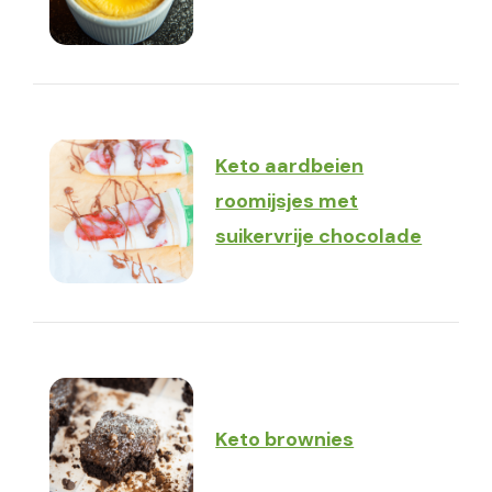
Keto aardbeien
roomijsjes met
suikervrije chocolade
Keto brownies