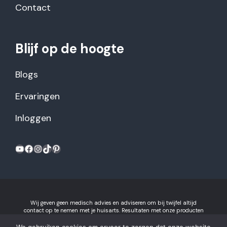
Contact
Blijf op de hoogte
Blogs
Ervaringen
Inloggen
YouTube
Facebook
Instagram
TikTok
Pinterest
Wij geven geen medisch advies en adviseren om bij twijfel altijd
contact op te nemen met je huisarts. Resultaten met onze producten
kunnen variëren per individu.
Algemene voorwaarden en
privacyverklaring