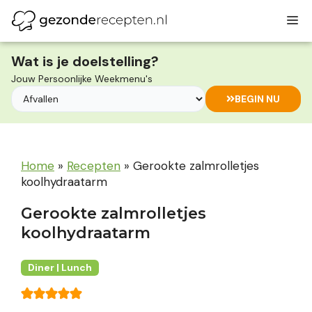
Ga
M
naar
de
inhoud
Wat is je doelstelling?
Jouw Persoonlijke Weekmenu's
BEGIN NU
Home
»
Recepten
»
Gerookte zalmrolletjes
koolhydraatarm
Gerookte zalmrolletjes
koolhydraatarm
Diner | Lunch