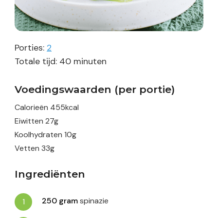
Porties:
2
minuten
Totale tijd:
40
minuten
Voedingswaarden (per portie)
Calorieën
455
kcal
Eiwitten
27
g
Koolhydraten
10
g
Vetten
33
g
Ingrediënten
250
gram
spinazie