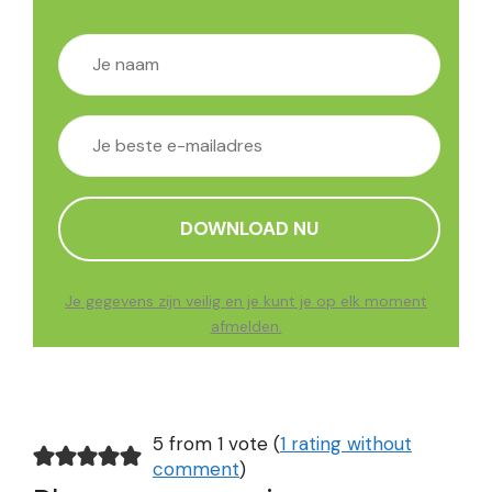
Je gegevens zijn veilig en je kunt je op elk moment
afmelden.
5 from 1 vote (
1 rating without
comment
)