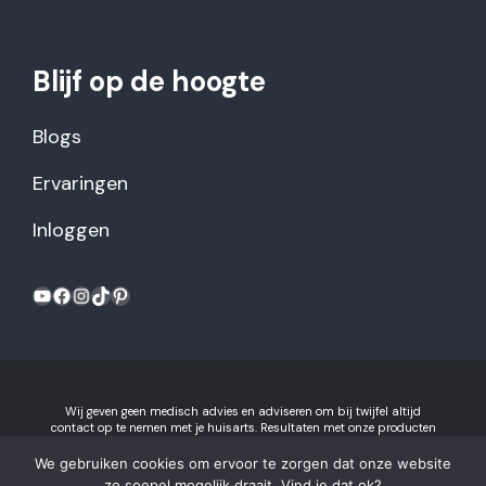
Blijf op de hoogte
Blogs
Ervaringen
Inloggen
YouTube
Facebook
Instagram
TikTok
Pinterest
Wij geven geen medisch advies en adviseren om bij twijfel altijd
contact op te nemen met je huisarts. Resultaten met onze producten
kunnen variëren per individu.
Algemene voorwaarden en
privacyverklaring
We gebruiken cookies om ervoor te zorgen dat onze website
Gezonderecepten.nl is onderdeel van Recept voor Succes B.V.
zo soepel mogelijk draait. Vind je dat ok?