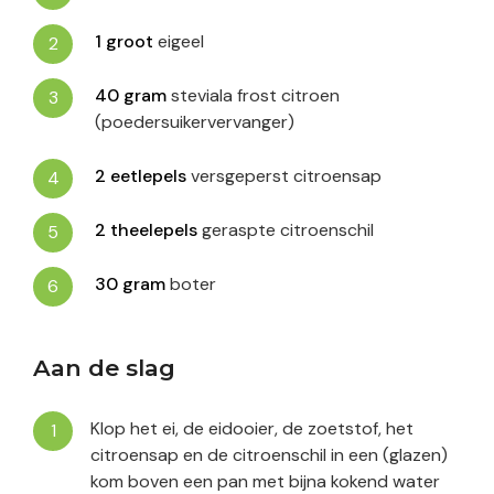
1
groot
eigeel
40
gram
steviala frost citroen
(poedersuikervervanger)
2
eetlepels
versgeperst citroensap
2
theelepels
geraspte citroenschil
30
gram
boter
Aan de slag
Klop het ei, de eidooier, de zoetstof, het
citroensap en de citroenschil in een (glazen)
kom boven een pan met bijna kokend water