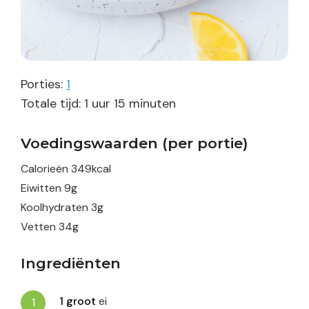
Porties:
1
uur
minuten
Totale tijd:
1
uur
15
minuten
Voedingswaarden (per portie)
Calorieën
349
kcal
Eiwitten
9
g
Koolhydraten
3
g
Vetten
34
g
Ingrediënten
1
groot
ei