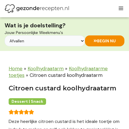
Ga
M
naar
de
inhoud
Wat is je doelstelling?
Jouw Persoonlijke Weekmenu's
BEGIN NU
Home
»
Koolhydraatarm
»
Koolhydraatarme
toetjes
»
Citroen custard koolhydraatarm
Citroen custard koolhydraatarm
Dessert | Snack
Deze heerlijke citroen custard is het ideale toetje om