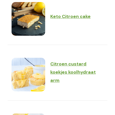
Keto Citroen cake
Citroen custard
koekjes koolhydraat
arm