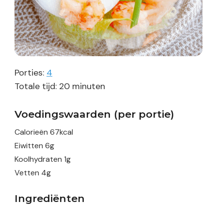
Porties:
4
minuten
Totale tijd:
20
minuten
Voedingswaarden (per portie)
Calorieën
67
kcal
Eiwitten
6
g
Koolhydraten
1
g
Vetten
4
g
Ingrediënten