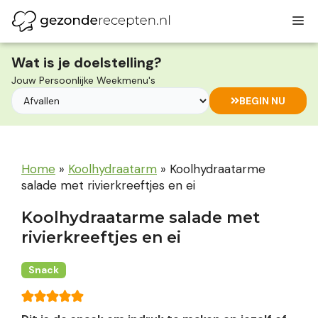
Ga
M
naar
de
inhoud
Wat is je doelstelling?
Jouw Persoonlijke Weekmenu's
BEGIN NU
Home
»
Koolhydraatarm
»
Koolhydraatarme
salade met rivierkreeftjes en ei
Koolhydraatarme salade met
rivierkreeftjes en ei
Snack