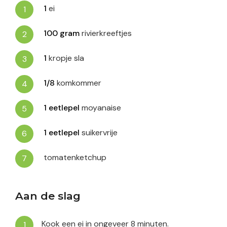
1
ei
100
gram
rivierkreeftjes
1
kropje sla
1/8
komkommer
1
eetlepel
moyanaise
1
eetlepel
suikervrije
tomatenketchup
Aan de slag
Kook een ei in ongeveer 8 minuten.