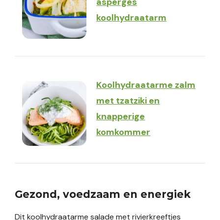
asperges
koolhydraatarm
Koolhydraatarme zalm
met tzatziki en
knapperige
komkommer
Gezond, voedzaam en energiek
Dit koolhydraatarme salade met rivierkreeftjes