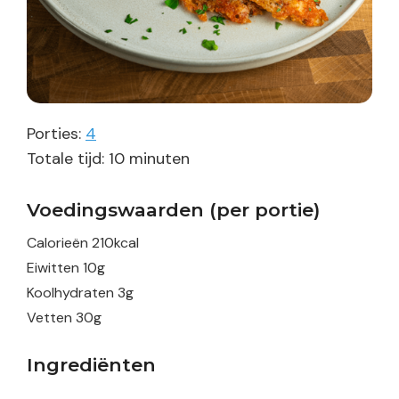
Porties:
4
minuten
Totale tijd:
10
minuten
Voedingswaarden (per portie)
Calorieën
210
kcal
Eiwitten
10
g
Koolhydraten
3
g
Vetten
30
g
Ingrediënten