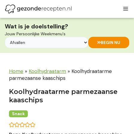
Ga
M
naar
de
inhoud
Wat is je doelstelling?
Jouw Persoonlijke Weekmenu's
BEGIN NU
Home
»
Koolhydraatarm
»
Koolhydraatarme
parmezaanse kaaschips
Koolhydraatarme parmezaanse
kaaschips
Snack