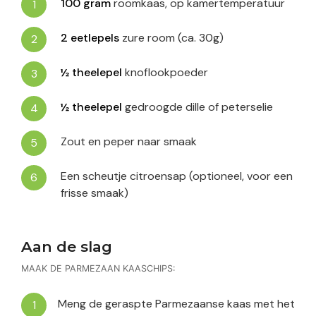
100
gram
roomkaas, op kamertemperatuur
2
eetlepels
zure room (ca. 30g)
½
theelepel
knoflookpoeder
½
theelepel
gedroogde dille of peterselie
Zout en peper naar smaak
Een scheutje citroensap (optioneel, voor een
frisse smaak)
Aan de slag
MAAK DE PARMEZAAN KAASCHIPS:
Meng de geraspte Parmezaanse kaas met het