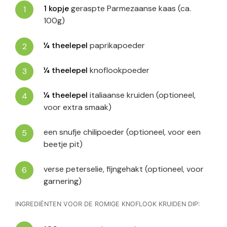
1
kopje
geraspte Parmezaanse kaas (ca.
100g)
¼
theelepel
paprikapoeder
¼
theelepel
knoflookpoeder
¼
theelepel
italiaanse kruiden (optioneel,
voor extra smaak)
een snufje chilipoeder (optioneel, voor een
beetje pit)
verse peterselie, fijngehakt (optioneel, voor
garnering)
INGREDIËNTEN VOOR DE ROMIGE KNOFLOOK KRUIDEN DIP: