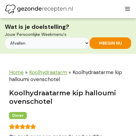
Ga
M
naar
de
inhoud
Wat is je doelstelling?
Jouw Persoonlijke Weekmenu's
BEGIN NU
Home
»
Koolhydraatarm
»
Koolhydraatarme kip
halloumi ovenschotel
Koolhydraatarme kip halloumi
ovenschotel
Diner