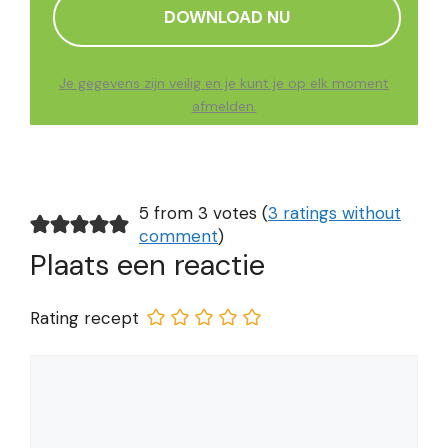
Je gegevens zijn veilig en je kunt je op elk moment
afmelden.
5 from 3 votes (
3 ratings without
comment
)
Plaats een reactie
Rating recept
Reactie