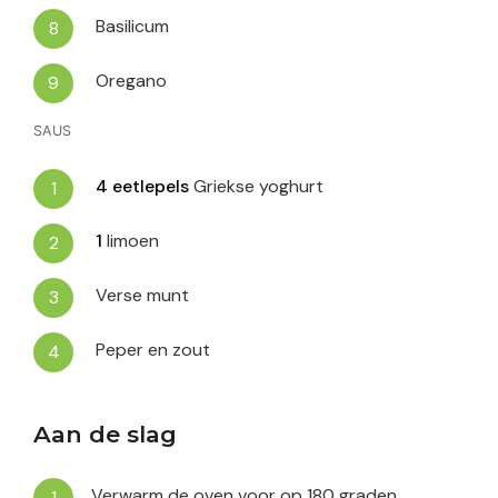
Basilicum
Oregano
SAUS
4
eetlepels
Griekse yoghurt
1
limoen
Verse munt
Peper en zout
Aan de slag
Verwarm de oven voor op 180 graden.