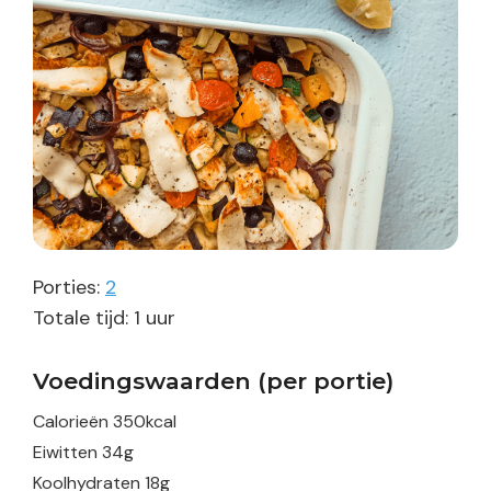
Porties:
2
uur
Totale tijd:
1
uur
Voedingswaarden (per portie)
Calorieën
350
kcal
Eiwitten
34
g
Koolhydraten
18
g