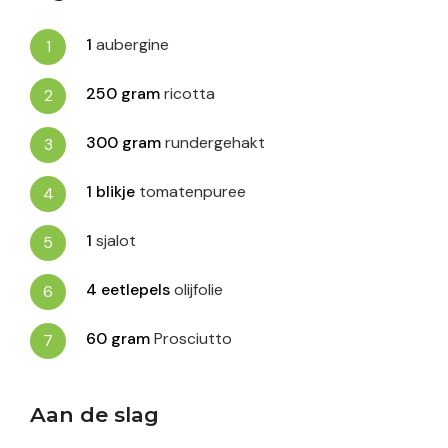
1
aubergine
250
gram
ricotta
300
gram
rundergehakt
1
blikje
tomatenpuree
1
sjalot
4
eetlepels
olijfolie
60
gram
Prosciutto
Aan de slag