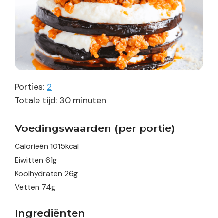
Porties:
2
minuten
Totale tijd:
30
minuten
Voedingswaarden (per portie)
Calorieën
1015
kcal
Eiwitten
61
g
Koolhydraten
26
g
Vetten
74
g
Ingrediënten