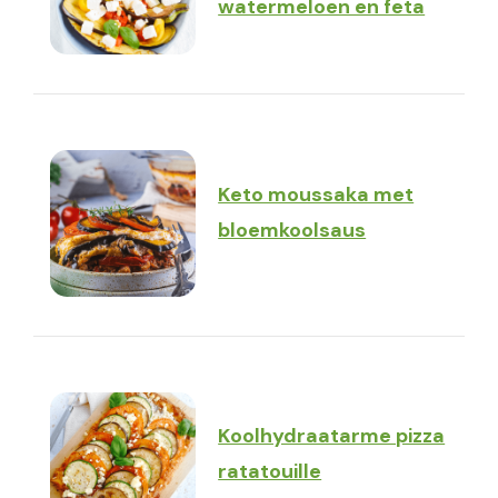
watermeloen en feta
Keto moussaka met
bloemkoolsaus
Koolhydraatarme pizza
ratatouille