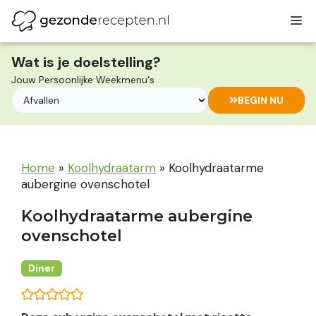
Ga
M
naar
de
inhoud
Wat is je doelstelling?
Jouw Persoonlijke Weekmenu's
BEGIN NU
Home
»
Koolhydraatarm
»
Koolhydraatarme
aubergine ovenschotel
Koolhydraatarme aubergine
ovenschotel
Diner