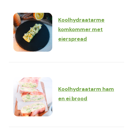
Koolhydraatarme
komkommer met
eierspread
Koolhydraatarm ham
en ei brood