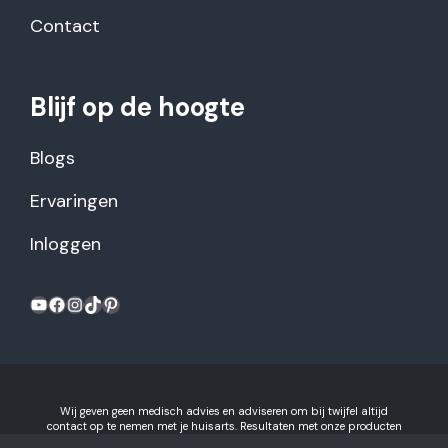
Contact
Blijf op de hoogte
Blogs
Ervaringen
Inloggen
YouTube
Facebook
Instagram
TikTok
Pinterest
Wij geven geen medisch advies en adviseren om bij twijfel altijd
contact op te nemen met je huisarts. Resultaten met onze producten
kunnen variëren per individu.
Algemene voorwaarden en