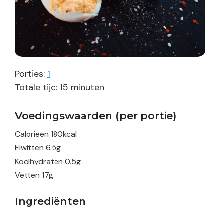
Porties:
1
minuten
Totale tijd:
15
minuten
Voedingswaarden (per portie)
Calorieën
180
kcal
Eiwitten
6.5
g
Koolhydraten
0.5
g
Vetten
17
g
Ingrediënten