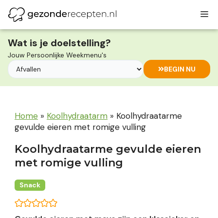
Ga
M
naar
de
inhoud
Wat is je doelstelling?
Jouw Persoonlijke Weekmenu's
BEGIN NU
Home
»
Koolhydraatarm
»
Koolhydraatarme
gevulde eieren met romige vulling
Koolhydraatarme gevulde eieren
met romige vulling
Snack