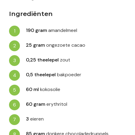
Ingrediënten
190
gram
amandelmeel
25
gram
ongezoete cacao
0,25
theelepel
zout
0,5
theelepel
bakpoeder
60
ml
kokosolie
60
gram
erythritol
3
eieren
85
gram
donkere chocoladedruppels