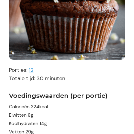
Porties:
12
minuten
Totale tijd:
30
minuten
Voedingswaarden (per portie)
Calorieën
324
kcal
Eiwitten
8
g
Koolhydraten
14
g
Vetten
29
g