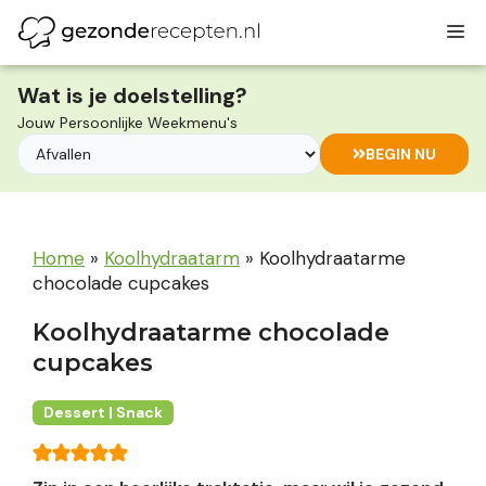
Ga
M
naar
de
inhoud
Wat is je doelstelling?
Jouw Persoonlijke Weekmenu's
BEGIN NU
Home
»
Koolhydraatarm
»
Koolhydraatarme
chocolade cupcakes
Koolhydraatarme chocolade
cupcakes
Dessert | Snack