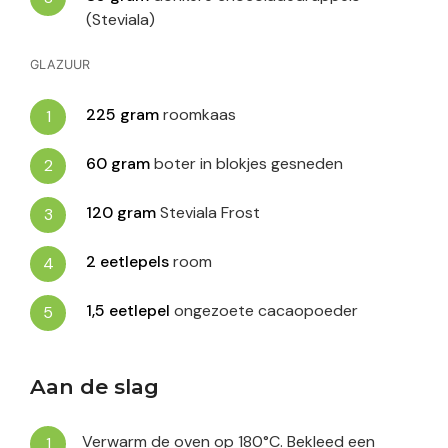
(Steviala)
GLAZUUR
225
gram
roomkaas
60
gram
boter in blokjes gesneden
120
gram
Steviala Frost
2
eetlepels
room
1,5
eetlepel
ongezoete cacaopoeder
Aan de slag
Verwarm de oven op 180°C. Bekleed een