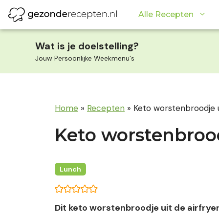
Ga
Alle Recepten
naar
de
inhoud
Wat is je doelstelling?
Jouw Persoonlijke Weekmenu's
Home
»
Recepten
»
Keto worstenbroodje ui
Keto worstenbroodj
Lunch
Dit keto worstenbroodje uit de airfrye