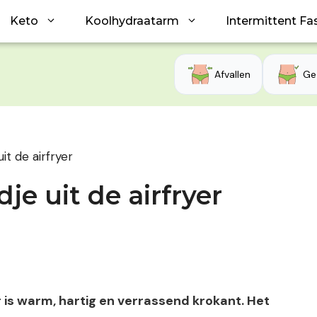
Keto
Koolhydraatarm
Intermittent Fa
Afvallen
Ge
t de airfryer
e uit de airfryer
r is warm, hartig en verrassend krokant. Het