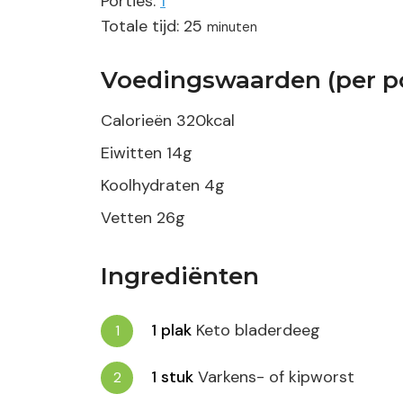
Porties:
1
minuten
Totale tijd:
25
minuten
Voedingswaarden (per po
Calorieën
320
kcal
Eiwitten
14
g
Koolhydraten
4
g
Vetten
26
g
Ingrediënten
1
plak
Keto bladerdeeg
1
stuk
Varkens- of kipworst