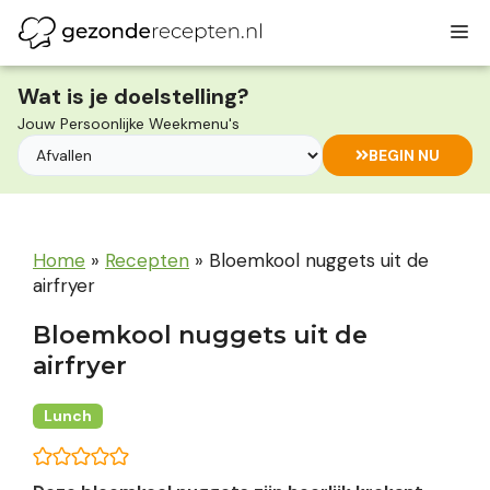
Ga
M
naar
de
inhoud
Wat is je doelstelling?
Jouw Persoonlijke Weekmenu's
BEGIN NU
Home
»
Recepten
»
Bloemkool nuggets uit de
airfryer
Bloemkool nuggets uit de
airfryer
Lunch