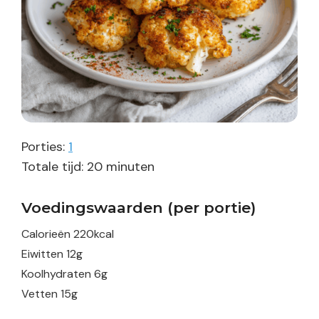
Porties:
1
minuten
Totale tijd:
20
minuten
Voedingswaarden (per portie)
Calorieën
220
kcal
Eiwitten
12
g
Koolhydraten
6
g
Vetten
15
g