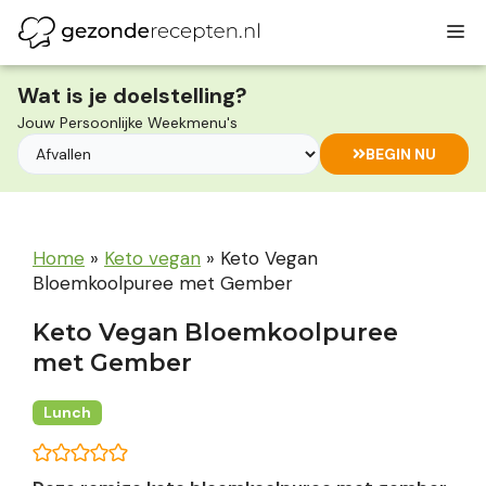
Ga
M
naar
de
inhoud
Wat is je doelstelling?
Jouw Persoonlijke Weekmenu's
BEGIN NU
Home
»
Keto vegan
»
Keto Vegan
Bloemkoolpuree met Gember
Keto Vegan Bloemkoolpuree
met Gember
Lunch