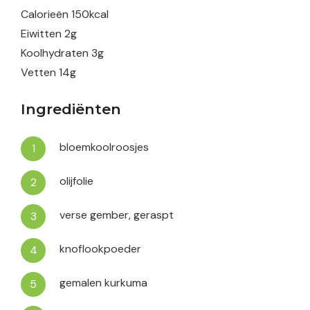
Calorieën
150
kcal
Eiwitten
2
g
Koolhydraten
3
g
Vetten
14
g
Ingrediënten
bloemkoolroosjes
olijfolie
verse gember, geraspt
knoflookpoeder
gemalen kurkuma