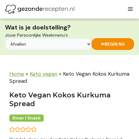
Ga
M
naar
de
inhoud
Wat is je doelstelling?
Jouw Persoonlijke Weekmenu's
BEGIN NU
Home
»
Keto vegan
»
Keto Vegan Kokos Kurkuma
Spread
Keto Vegan Kokos Kurkuma
Spread
Diner | Snack