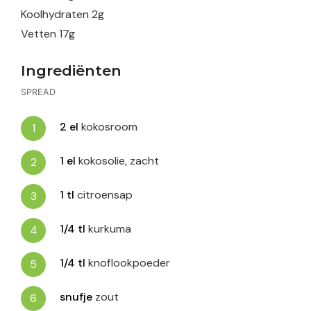
Koolhydraten
2
g
Vetten
17
g
Ingrediënten
SPREAD
2
el
kokosroom
1
el
kokosolie, zacht
1
tl
citroensap
1/4
tl
kurkuma
1/4
tl
knoflookpoeder
snufje
zout