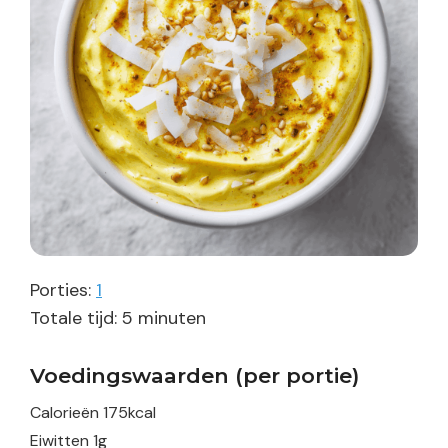
Porties:
1
minuten
Totale tijd:
5
minuten
Voedingswaarden (per portie)
Calorieën
175
kcal
Eiwitten
1
g