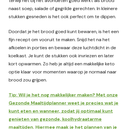
terwijl het bij het avondeten goed werkt als brood
naast soep, salade of gegrilde gerechten. In kleinere
stukken gesneden is het ook perfect om te dippen.
Doordat je het brood goed kunt bewaren, is het een
fijn recept om vooruit te maken. Snijd het na het
afkoelen in porties en bewaar deze luchtdicht in de
koelkast. Je kunt de stukken ook invriezen en later
kort opwarmen. Zo heb je altijd een makkelijke keto
optie klaar voor momenten waarop je normaal naar
brood zou grijpen.
Tip: Wil je het nog makkelijker maken? Met onze
Gezonde Maaltijdplanner weet je precies wat je
kunt eten en wanneer, zodat jij optimaal kunt
genieten van gezonde, koolhydraatarme
maaltijden. Hiermee maak je het plannen van je