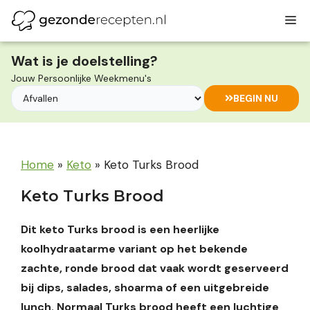
Ga
M
naar
de
inhoud
Wat is je doelstelling?
Jouw Persoonlijke Weekmenu's
BEGIN NU
Home
»
Keto
»
Keto Turks Brood
Keto Turks Brood
Dit keto Turks brood is een heerlijke
koolhydraatarme variant op het bekende
zachte, ronde brood dat vaak wordt geserveerd
bij dips, salades, shoarma of een uitgebreide
lunch. Normaal Turks brood heeft een luchtige