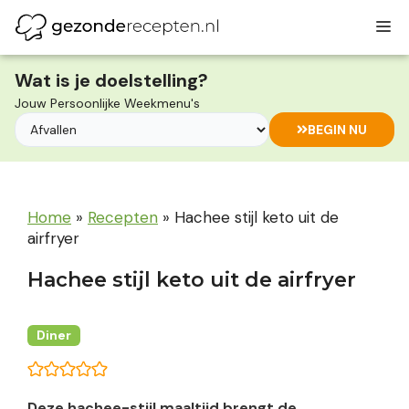
Ga
M
naar
de
inhoud
Wat is je doelstelling?
Jouw Persoonlijke Weekmenu's
BEGIN NU
Home
»
Recepten
»
Hachee stijl keto uit de
airfryer
Hachee stijl keto uit de airfryer
Diner
Deze hachee-stijl maaltijd brengt de