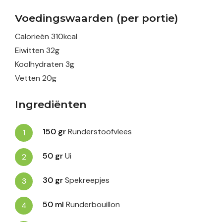
Voedingswaarden (per portie)
Calorieën
310
kcal
Eiwitten
32
g
Koolhydraten
3
g
Vetten
20
g
Ingrediënten
150
gr
Runderstoofvlees
50
gr
Ui
30
gr
Spekreepjes
50
ml
Runderbouillon