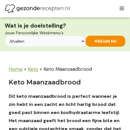
Ga
M
naar
de
inhoud
Wat is je doelstelling?
Jouw Persoonlijke Weekmenu's
BEGIN NU
Home
»
Keto
»
Keto Maanzaadbrood
Keto Maanzaadbrood
Dit keto maanzaadbrood is perfect wanneer je
zin hebt in een zacht en licht hartig brood dat
goed past binnen een koolhydraatarme leefstijl.
Het maanzaad geeft het brood een fijne bite en
een subtiele nootachtige smaak, zonder dat het