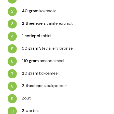
40
gram
kokosolie
2
theelepels
vanille extract
1
eetlepel
tahini
50
gram
Stevial ery bronze
110
gram
amandelmeel
20
gram
kokosmeel
2
theelepels
bakpoeder
Zout
2
wortels