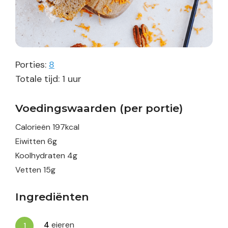
Porties:
8
uur
Totale tijd:
1
uur
Voedingswaarden (per portie)
Calorieën
197
kcal
Eiwitten
6
g
Koolhydraten
4
g
Vetten
15
g
Ingrediënten
4
eieren