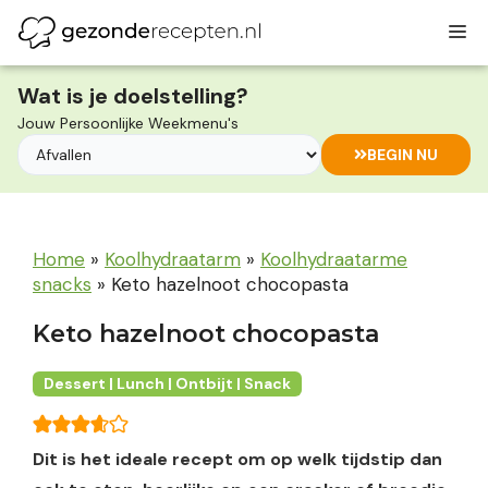
Ga
M
naar
de
inhoud
Wat is je doelstelling?
Jouw Persoonlijke Weekmenu's
BEGIN NU
Home
»
Koolhydraatarm
»
Koolhydraatarme
snacks
»
Keto hazelnoot chocopasta
Keto hazelnoot chocopasta
Dessert | Lunch | Ontbijt | Snack
Dit is het ideale recept om op welk tijdstip dan