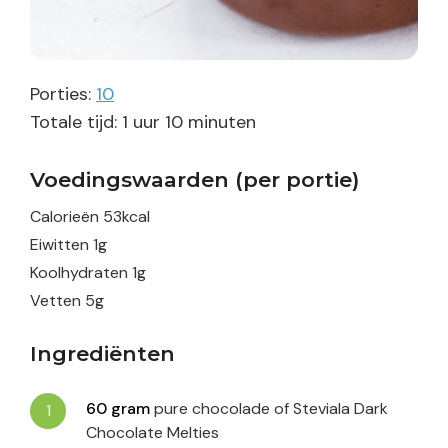
Porties:
10
uur
minuten
Totale tijd:
1
uur
10
minuten
Voedingswaarden (per portie)
Calorieën
53
kcal
Eiwitten
1
g
Koolhydraten
1
g
Vetten
5
g
Ingrediënten
60
gram
pure chocolade of Steviala Dark
Chocolate Melties