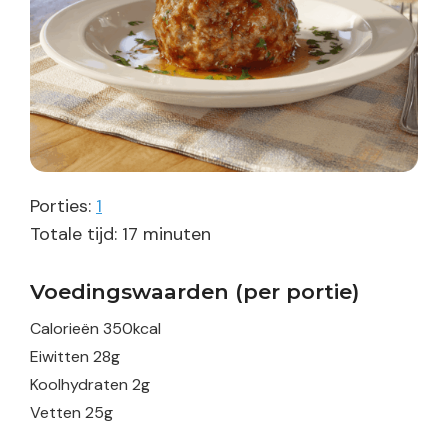
Porties:
1
minuten
Totale tijd:
17
minuten
Voedingswaarden (per portie)
Calorieën
350
kcal
Eiwitten
28
g
Koolhydraten
2
g
Vetten
25
g