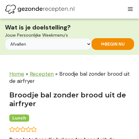
Ga
M
naar
de
inhoud
Wat is je doelstelling?
Jouw Persoonlijke Weekmenu's
BEGIN NU
Home
»
Recepten
»
Broodje bal zonder brood uit
de airfryer
Broodje bal zonder brood uit de
airfryer
Lunch