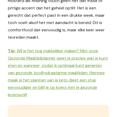
mosterd als finishing touch geeft net dat frisse of
pittige accent dat het geheel optilt. Het is een
gerecht dat perfect past in een drukke week, maar
toch voelt alsof het met aandacht is bereid. Dit is
comfortfood dat eenvoudig is, maar elke keer weer
tevreden maakt.
Tip:
Wil je het nog makkelijker maken? Met onze
Gezonde Maaltijdplanner weet je precies wat je kunt
eten en wanneer, zodat jij optimaal kunt genieten
van gezonde, koolhydraatarme maaltijden. Hiermee
maak je het plannen van je keto dieet een stuk
eenvoudiger en blijf je op koers met je gezonde
levensstijl!