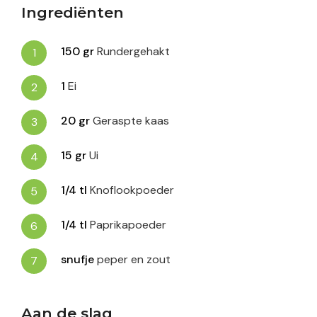
Ingrediënten
150
gr
Rundergehakt
1
Ei
20
gr
Geraspte kaas
15
gr
Ui
1/4
tl
Knoflookpoeder
1/4
tl
Paprikapoeder
snufje
peper en zout
Aan de slag