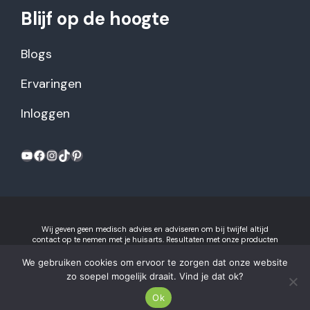
Blijf op de hoogte
Blogs
Ervaringen
Inloggen
YouTube
Facebook
Instagram
TikTok
Pinterest
Wij geven geen medisch advies en adviseren om bij twijfel altijd
contact op te nemen met je huisarts. Resultaten met onze producten
kunnen variëren per individu.
Algemene voorwaarden en
privacyverklaring
We gebruiken cookies om ervoor te zorgen dat onze website
Gezonderecepten.nl is onderdeel van Recept voor Succes B.V.
zo soepel mogelijk draait. Vind je dat ok?
2026 © Gezonderecepten.nl.
Ok