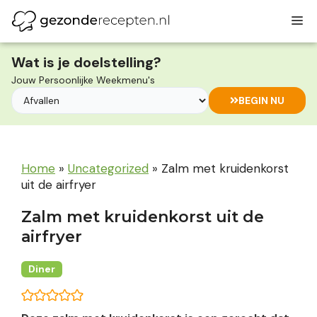
Ga
M
naar
de
inhoud
Wat is je doelstelling?
Jouw Persoonlijke Weekmenu's
BEGIN NU
Home
»
Uncategorized
»
Zalm met kruidenkorst
uit de airfryer
Zalm met kruidenkorst uit de
airfryer
Diner