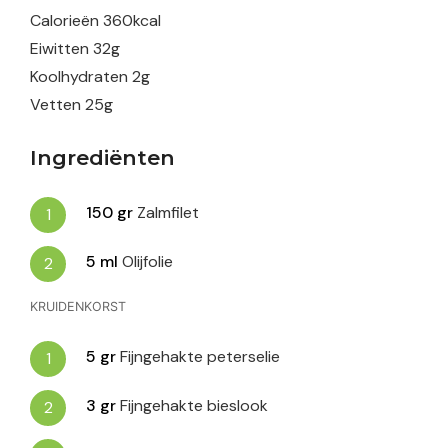
Calorieën
360
kcal
Eiwitten
32
g
Koolhydraten
2
g
Vetten
25
g
Ingrediënten
150
gr
Zalmfilet
5
ml
Olijfolie
KRUIDENKORST
5
gr
Fijngehakte peterselie
3
gr
Fijngehakte bieslook