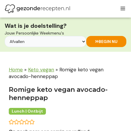
Ga
M
naar
de
inhoud
Wat is je doelstelling?
Jouw Persoonlijke Weekmenu's
BEGIN NU
Home
»
Keto vegan
»
Romige keto vegan
avocado-henneppap
Romige keto vegan avocado-
henneppap
Lunch | Ontbijt