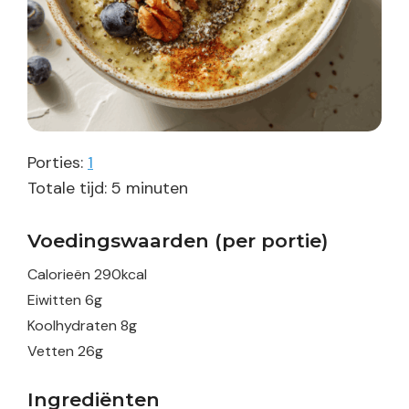
Porties:
1
minuten
Totale tijd:
5
minuten
Voedingswaarden (per portie)
Calorieën
290
kcal
Eiwitten
6
g
Koolhydraten
8
g
Vetten
26
g
Ingrediënten