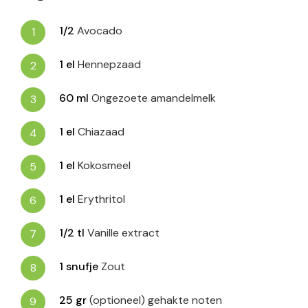
1/2
Avocado
1
el
Hennepzaad
60
ml
Ongezoete amandelmelk
1
el
Chiazaad
1
el
Kokosmeel
1
el
Erythritol
1/2
tl
Vanille extract
1
snufje
Zout
25
gr
(optioneel) gehakte noten