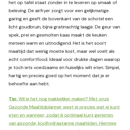
het op tafel staat zonder in te leveren op smaak of
beleving. De airfryer zorgt voor een gelijkmatige
garing en geeft de bovenkant van de schotel een
licht goudbruin, bijna gratinachtig laagje. De geur van
spek, prei en gesmolten kaas maakt de keuken
meteen warm en uitnodigend. Het is het soort
maaltijd dat weinig moeite kost, maar wel voelt als
echt comfortfood. Ideaal voor drukke dagen waarop
je toch iets voedzaams en huiselijks wilt eten. Simpel,
hartig en precies goed op het moment dat je er
behoefte aan hebt.
Tip:
Wil je het nog makkelijker maken? Met onze
Gezonde Maaltijdplanner weet je precies wat je kunt
eten en wanneer, zodat jij optimaal kunt genieten
van gezonde, koolhydraatarme maaltijden. Hiermee