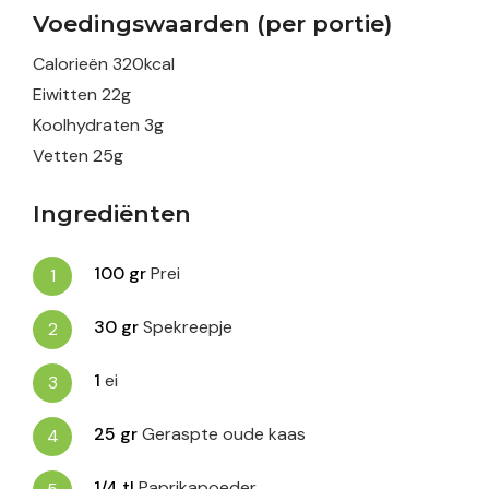
Voedingswaarden (per portie)
Calorieën
320
kcal
Eiwitten
22
g
Koolhydraten
3
g
Vetten
25
g
Ingrediënten
100
gr
Prei
30
gr
Spekreepje
1
ei
25
gr
Geraspte oude kaas
1/4
tl
Paprikapoeder