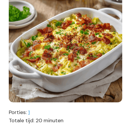
Porties:
1
minuten
Totale tijd:
20
minuten