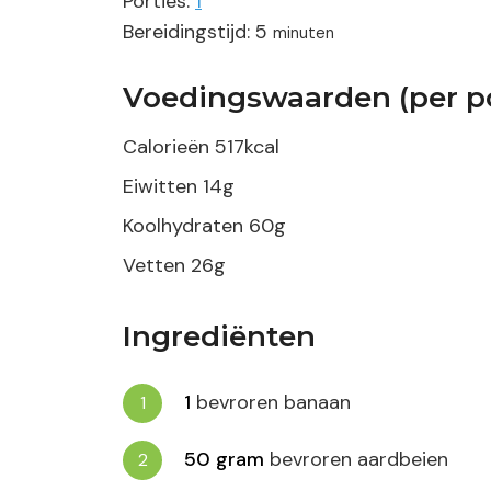
Porties:
1
minuten
Bereidingstijd:
5
minuten
Voedingswaarden (per po
Calorieën
517
kcal
Eiwitten
14
g
Koolhydraten
60
g
Vetten
26
g
Ingrediënten
1
bevroren banaan
50
gram
bevroren aardbeien