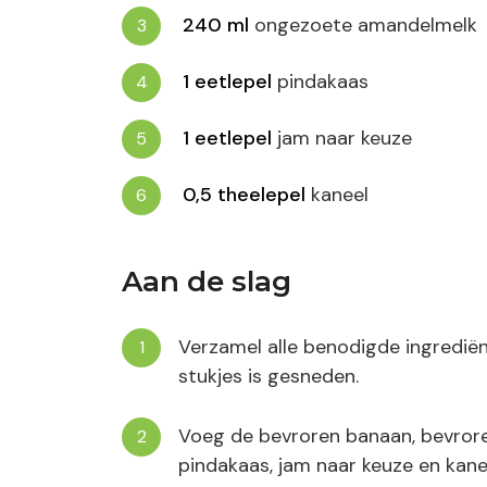
240
ml
ongezoete amandelmelk
1
eetlepel
pindakaas
1
eetlepel
jam naar keuze
0,5
theelepel
kaneel
Aan de slag
Verzamel alle benodigde ingrediën
stukjes is gesneden.
Voeg de bevroren banaan, bevror
pindakaas, jam naar keuze en kane