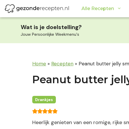
Ga
Alle Recepten
naar
de
inhoud
Wat is je doelstelling?
Jouw Persoonlijke Weekmenu's
Home
»
Recepten
»
Peanut butter jelly s
Peanut butter jel
Drankjes
Heerlijk genieten van een romige, rijke 