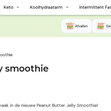
Keto
Koolhydraatarm
Intermittent Fa
Afvallen
Ge
moothie
ly smoothie
smaak in de nieuwe Peanut Butter Jelly Smoothie!