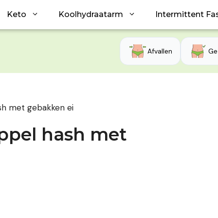
Keto
Koolhydraatarm
Intermittent Fa
Afvallen
Ge
sh met gebakken ei
appel hash met