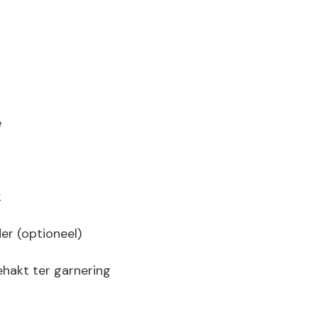
e
k
er (optioneel)
gehakt ter garnering