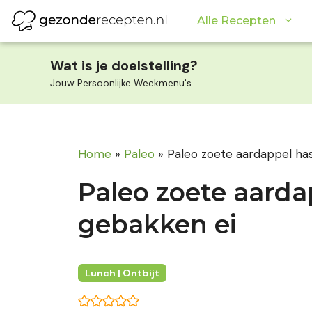
Ga
Alle Recepten
naar
de
inhoud
Wat is je doelstelling?
Jouw Persoonlijke Weekmenu's
Home
»
Paleo
»
Paleo zoete aardappel ha
Paleo zoete aard
gebakken ei
Lunch | Ontbijt