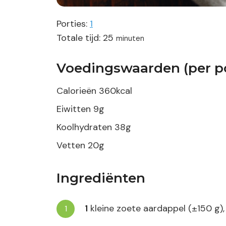
Porties:
1
minuten
Totale tijd:
25
minuten
Voedingswaarden (per po
Calorieën
360
kcal
Eiwitten
9
g
Koolhydraten
38
g
Vetten
20
g
Ingrediënten
1
kleine zoete aardappel (±150 g),