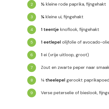
½
kleine rode paprika, fijngehakt
¼
kleine ui, fijngehakt
1
teentje
knoflook, fijngehakt
1
eetlepel
olijfolie of avocado-oli
1
ei (vrije uitloop, groot)
Zout en zwarte peper naar smaa
⅛
theelepel
gerookt paprikapoed
Verse peterselie of bieslook, fijn