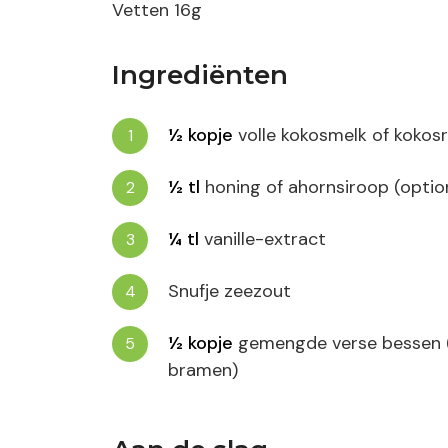
Vetten
16
g
Ingrediënten
½
kopje
volle kokosmelk of kokos
½
tl
honing of ahornsiroop (optio
¼
tl
vanille-extract
Snufje zeezout
½
kopje
gemengde verse bessen (
bramen)