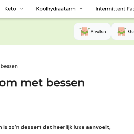
Keto
Koolhydraatarm
Intermittent Fa
Afvallen
Ge
t bessen
oom met bessen
s zo’n dessert dat heerlijk luxe aanvoelt,