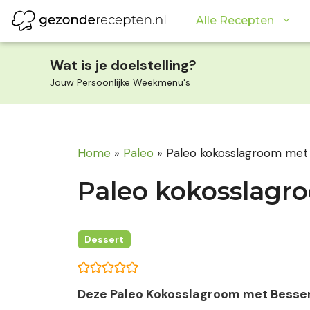
Ga
Alle Recepten
naar
de
inhoud
Wat is je doelstelling?
Jouw Persoonlijke Weekmenu's
Home
»
Paleo
»
Paleo kokosslagroom me
Paleo kokosslagr
Dessert
Deze Paleo Kokosslagroom met Bessen i