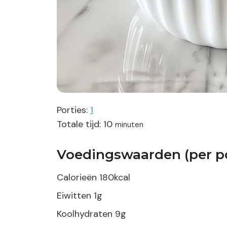
Porties:
1
minuten
Totale tijd:
10
minuten
Voedingswaarden (per po
Calorieën
180
kcal
Eiwitten
1
g
Koolhydraten
9
g