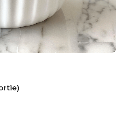
rtie)