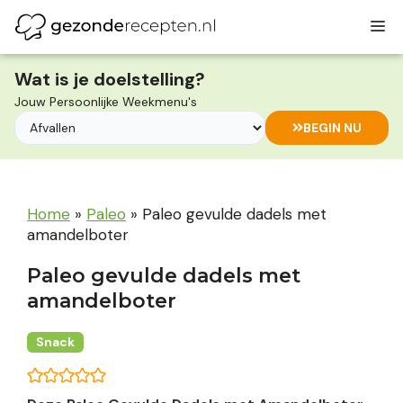
Ga
M
naar
de
inhoud
Wat is je doelstelling?
Jouw Persoonlijke Weekmenu's
BEGIN NU
Home
»
Paleo
»
Paleo gevulde dadels met
amandelboter
Paleo gevulde dadels met
amandelboter
Snack