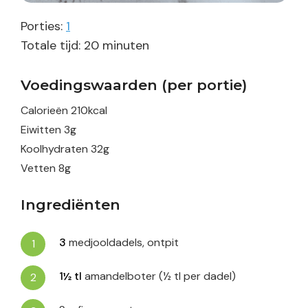
Porties:
1
minuten
Totale tijd:
20
minuten
Voedingswaarden (per portie)
Calorieën
210
kcal
Eiwitten
3
g
Koolhydraten
32
g
Vetten
8
g
Ingrediënten
3
medjooldadels, ontpit
1½
tl
amandelboter (½ tl per dadel)