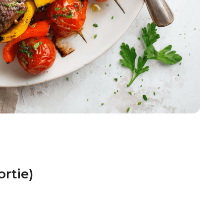
rtie)