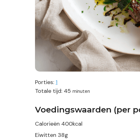
Porties:
1
minuten
Totale tijd:
45
minuten
Voedingswaarden (per po
Calorieën
400
kcal
Eiwitten
38
g