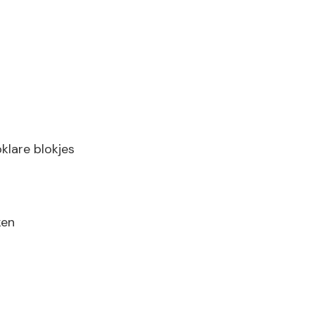
pklare blokjes
ken