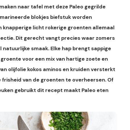
e smaken naar tafel met deze Paleo gegrilde
emarineerde blokjes biefstuk worden
knapperige licht rokerige groenten allemaal
fectie. Dit gerecht vangt precies waar zomers
l natuurlijke smaak. Elke hap brengt sappige
groente voor een mix van hartige zoete en
an olijfolie kokos aminos en kruiden versterkt
e frisheid van de groenten te overheersen. Of
e keuken gebruikt dit recept maakt Paleo eten