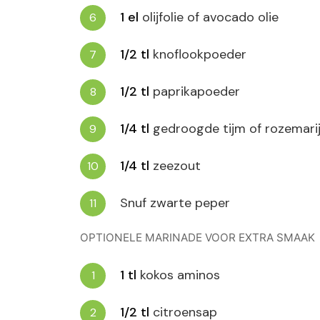
1
el
olijfolie of avocado olie
1/2
tl
knoflookpoeder
1/2
tl
paprikapoeder
1/4
tl
gedroogde tijm of rozemari
1/4
tl
zeezout
Snuf zwarte peper
OPTIONELE MARINADE VOOR EXTRA SMAAK
1
tl
kokos aminos
1/2
tl
citroensap