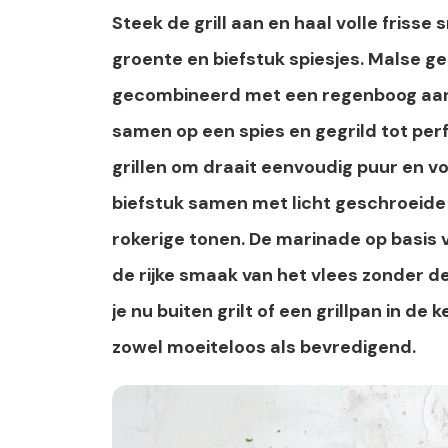
Steek de grill aan en haal volle friss
groente en biefstuk spiesjes. Malse g
gecombineerd met een regenboog aan 
samen op een spies en gegrild tot per
grillen om draait eenvoudig puur en vo
biefstuk samen met licht geschroeide 
rokerige tonen. De marinade op basis v
de rijke smaak van het vlees zonder d
je nu buiten grilt of een grillpan in d
zowel moeiteloos als bevredigend.