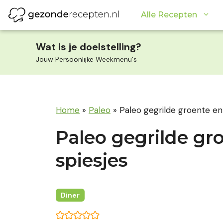
Ga
Alle Recepten
naar
de
inhoud
Wat is je doelstelling?
Jouw Persoonlijke Weekmenu's
Home
»
Paleo
»
Paleo gegrilde groente en 
Paleo gegrilde gr
spiesjes
Diner