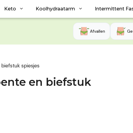
Keto
Koolhydraatarm
Intermittent Fa
Afvallen
Ge
biefstuk spiesjes
oente en biefstuk