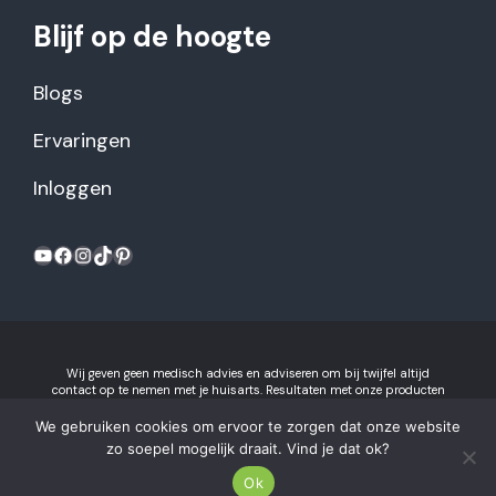
Blijf op de hoogte
Blogs
Ervaringen
Inloggen
YouTube
Facebook
Instagram
TikTok
Pinterest
Wij geven geen medisch advies en adviseren om bij twijfel altijd
contact op te nemen met je huisarts. Resultaten met onze producten
kunnen variëren per individu.
Algemene voorwaarden en
privacyverklaring
We gebruiken cookies om ervoor te zorgen dat onze website
Gezonderecepten.nl is onderdeel van Recept voor Succes B.V.
zo soepel mogelijk draait. Vind je dat ok?
2026 © Gezonderecepten.nl.
Ok