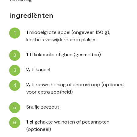
Ingrediënten
1
middelgrote appel (ongeveer 150 g),
klokhuis verwijderd en in plakjes
1
tl
kokosolie of ghee (gesmolten)
½
tl
kaneel
½
tl
rauwe honing of ahornsiroop (optioneel
voor extra zoetheid)
Snufje zeezout
1
el
gehakte walnoten of pecannoten
(optioneel)