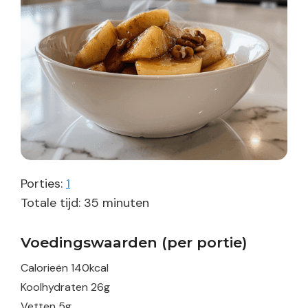
Porties:
1
minuten
Totale tijd:
35
minuten
Voedingswaarden (per portie)
Calorieën
140
kcal
Koolhydraten
26
g
Vetten
5
g