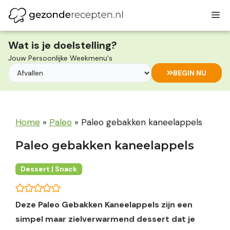
Ga
M
naar
de
inhoud
Wat is je doelstelling?
Jouw Persoonlijke Weekmenu's
BEGIN NU
Home
»
Paleo
»
Paleo gebakken kaneelappels
Paleo gebakken kaneelappels
Dessert | Snack
Deze Paleo Gebakken Kaneelappels zijn een
simpel maar zielverwarmend dessert dat je