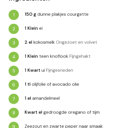
150
g
dunne plakjes courgette
1
Klein
ei
2
el
kokosmelk
Ongezoet en volvet
1
Klein
teen knoflook
Fijngehakt
1
Kwart
ui
Fijngesneden
1
tl
olijfolie of avocado olie
1
el
amandelmeel
Kwart
el
gedroogde oregano of tijm
Zeezout en zwarte peper naar smaak