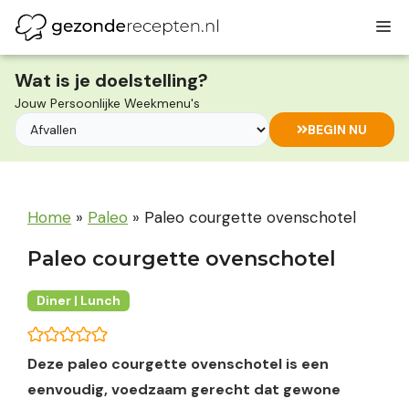
Ga
M
naar
de
inhoud
Wat is je doelstelling?
Jouw Persoonlijke Weekmenu's
BEGIN NU
Home
»
Paleo
»
Paleo courgette ovenschotel
Paleo courgette ovenschotel
Diner | Lunch
Deze paleo courgette ovenschotel is een
eenvoudig, voedzaam gerecht dat gewone