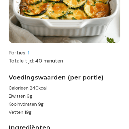
Porties:
1
minuten
Totale tijd:
40
minuten
Voedingswaarden (per portie)
Calorieën
240
kcal
Eiwitten
9
g
Koolhydraten
9
g
Vetten
19
g
Ingrediënten