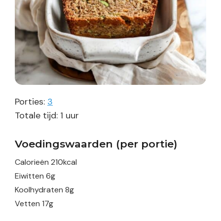
Porties:
3
uur
Totale tijd:
1
uur
Voedingswaarden (per portie)
Calorieën
210
kcal
Eiwitten
6
g
Koolhydraten
8
g
Vetten
17
g