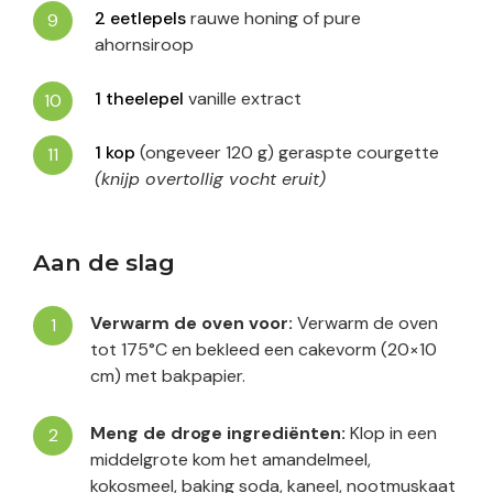
2
eetlepels
rauwe honing of pure
ahornsiroop
1
theelepel
vanille extract
1
kop
(ongeveer 120 g) geraspte courgette
(knijp overtollig vocht eruit)
Aan de slag
Verwarm de oven voor:
Verwarm de oven
tot 175°C en bekleed een cakevorm (20×10
cm) met bakpapier.
Meng de droge ingrediënten:
Klop in een
middelgrote kom het amandelmeel,
kokosmeel, baking soda, kaneel, nootmuskaat