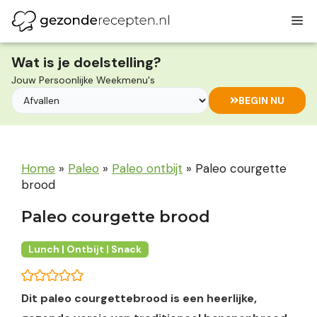
Ga
M
naar
de
inhoud
Wat is je doelstelling?
Jouw Persoonlijke Weekmenu's
BEGIN NU
Home
»
Paleo
»
Paleo ontbijt
»
Paleo courgette
brood
Paleo courgette brood
Lunch | Ontbijt | Snack
Dit paleo courgettebrood is een heerlijke,