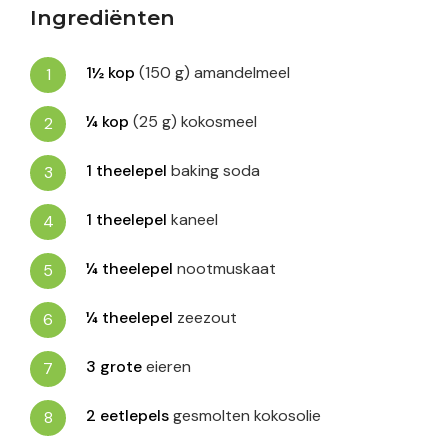
Ingrediënten
1½
kop
(150 g) amandelmeel
¼
kop
(25 g) kokosmeel
1
theelepel
baking soda
1
theelepel
kaneel
¼
theelepel
nootmuskaat
¼
theelepel
zeezout
3
grote
eieren
2
eetlepels
gesmolten kokosolie