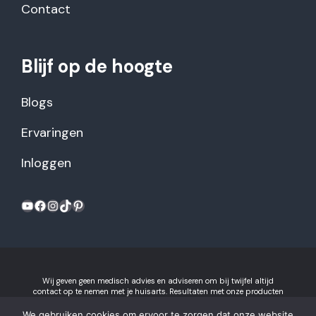
Contact
Blijf op de hoogte
Blogs
Ervaringen
Inloggen
YouTube
Facebook
Instagram
TikTok
Pinterest
Wij geven geen medisch advies en adviseren om bij twijfel altijd
contact op te nemen met je huisarts. Resultaten met onze producten
kunnen variëren per individu.
Algemene voorwaarden en
privacyverklaring
We gebruiken cookies om ervoor te zorgen dat onze website