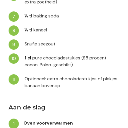
extra zoetheid)
¼
tl
baking soda
¼
tl
kaneel
Snufje zeezout
1
el
pure chocoladestukjes (85 procent
cacao, Paleo-geschikt)
Optioneel: extra chocoladestukjes of plakjes
banaan bovenop
Aan de slag
Oven voorverwarmen