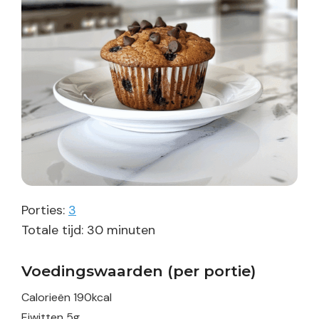
Porties:
3
minuten
Totale tijd:
30
minuten
Voedingswaarden (per portie)
Calorieën
190
kcal
Eiwitten
5
g