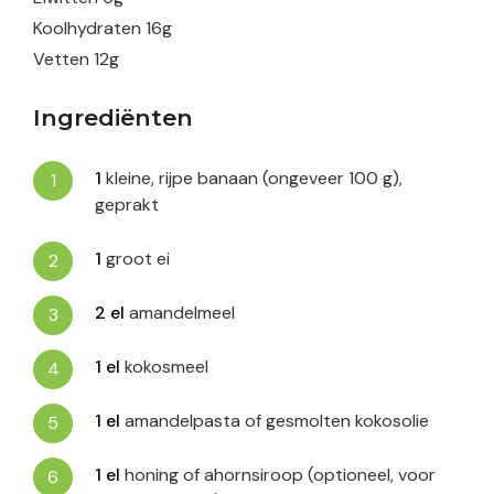
Koolhydraten
16
g
Vetten
12
g
Ingrediënten
1
kleine, rijpe banaan (ongeveer 100 g),
geprakt
1
groot ei
2
el
amandelmeel
1
el
kokosmeel
1
el
amandelpasta of gesmolten kokosolie
1
el
honing of ahornsiroop (optioneel, voor