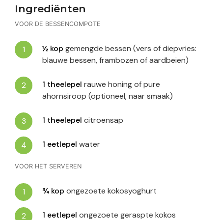
Ingrediënten
VOOR DE BESSENCOMPOTE
½
kop
gemengde bessen (vers of diepvries:
blauwe bessen, frambozen of aardbeien)
1
theelepel
rauwe honing of pure
ahornsiroop (optioneel, naar smaak)
1
theelepel
citroensap
1
eetlepel
water
VOOR HET SERVEREN
¾
kop
ongezoete kokosyoghurt
1
eetlepel
ongezoete geraspte kokos