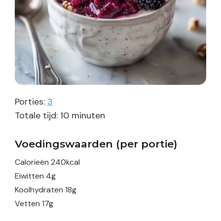
Porties:
3
minuten
Totale tijd:
10
minuten
Voedingswaarden (per portie)
Calorieën
240
kcal
Eiwitten
4
g
Koolhydraten
18
g
Vetten
17
g