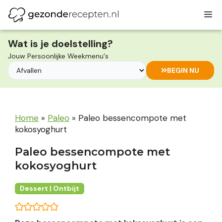
Ga
M
naar
de
inhoud
Wat is je doelstelling?
Jouw Persoonlijke Weekmenu's
BEGIN NU
Home
»
Paleo
»
Paleo bessencompote met
kokosyoghurt
Paleo bessencompote met
kokosyoghurt
Dessert | Ontbijt