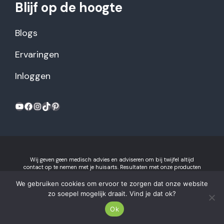
Blijf op de hoogte
Blogs
Ervaringen
Inloggen
YouTube
Facebook
Instagram
TikTok
Pinterest
Wij geven geen medisch advies en adviseren om bij twijfel altijd
contact op te nemen met je huisarts. Resultaten met onze producten
kunnen variëren per individu.
Algemene voorwaarden en
privacyverklaring
We gebruiken cookies om ervoor te zorgen dat onze website
Gezonderecepten.nl is onderdeel van Recept voor Succes B.V.
zo soepel mogelijk draait. Vind je dat ok?
2026 © Gezonderecepten.nl.
Ok