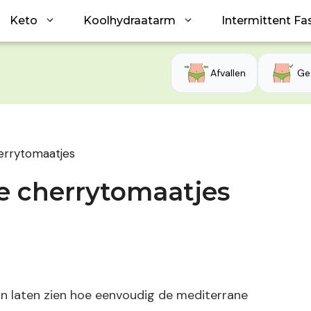
Keto
Koolhydraatarm
Intermittent Fa
Afvallen
Ge
errytomaatjes
e cherrytomaatjes
n laten zien hoe eenvoudig de mediterrane