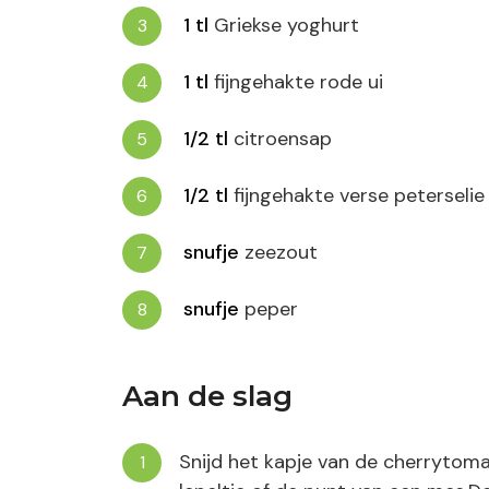
1
tl
Griekse yoghurt
1
tl
fijngehakte rode ui
1/2
tl
citroensap
1/2
tl
fijngehakte verse peterselie
snufje
zeezout
snufje
peper
Aan de slag
Snijd het kapje van de cherrytomaa