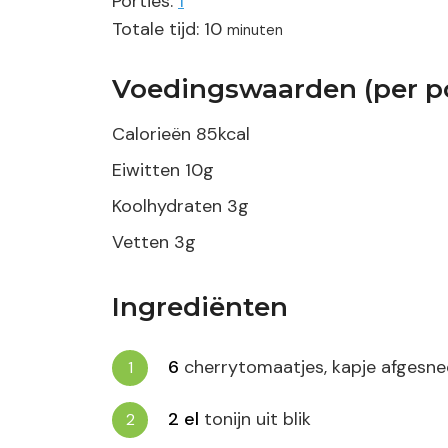
Porties:
1
minuten
Totale tijd:
10
minuten
Voedingswaarden (per po
Calorieën
85
kcal
Eiwitten
10
g
Koolhydraten
3
g
Vetten
3
g
Ingrediënten
6
cherrytomaatjes, kapje afgesne
2
el
tonijn uit blik