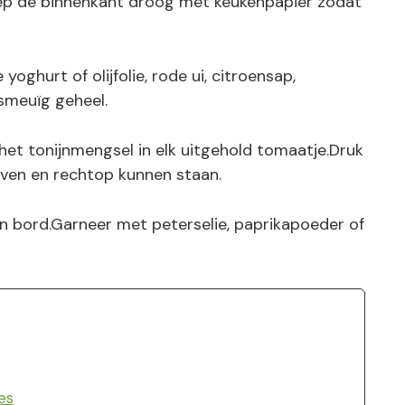
Dep de binnenkant droog met keukenpapier zodat
yoghurt of olijfolie, rode ui, citroensap,
 smeuïg geheel.
het tonijnmengsel in elk uitgehold tomaatje.Druk
ijven en rechtop kunnen staan.
n bord.Garneer met peterselie, paprikapoeder of
es