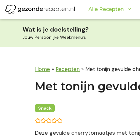
Ga
Alle Recepten
naar
de
inhoud
Wat is je doelstelling?
Jouw Persoonlijke Weekmenu's
Home
»
Recepten
»
Met tonijn gevulde ch
Met tonijn gevuld
Snack
Deze gevulde cherrytomaatjes met tonij