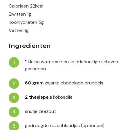
Calorieën
22
kcal
Eiwitten
1
g
Koolhydraten
5
g
Vetten
1
g
Ingrediënten
1
kleine watermeloen, in driehoekige schijven
gesneden
60
gram
zwarte chocolade druppels
2
theelepels
kokosolie
snufje zeezout
gedroogde rozenblaadjes (optioneel)