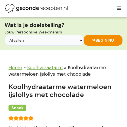
Ga
M
naar
de
inhoud
Wat is je doelstelling?
Jouw Persoonlijke Weekmenu's
BEGIN NU
Home
»
Koolhydraatarm
»
Koolhydraatarme
watermeloen ijslollys met chocolade
Koolhydraatarme watermeloen
ijslollys met chocolade
Snack