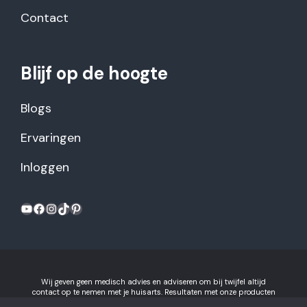
Contact
Blijf op de hoogte
Blogs
Ervaringen
Inloggen
YouTube
Facebook
Instagram
TikTok
Pinterest
Wij geven geen medisch advies en adviseren om bij twijfel altijd
contact op te nemen met je huisarts. Resultaten met onze producten
kunnen variëren per individu.
Algemene voorwaarden en