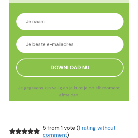
Je gegevens zijn veilig en je kunt je op elk moment
afmelden.
5 from 1 vote (
1 rating without
comment
)