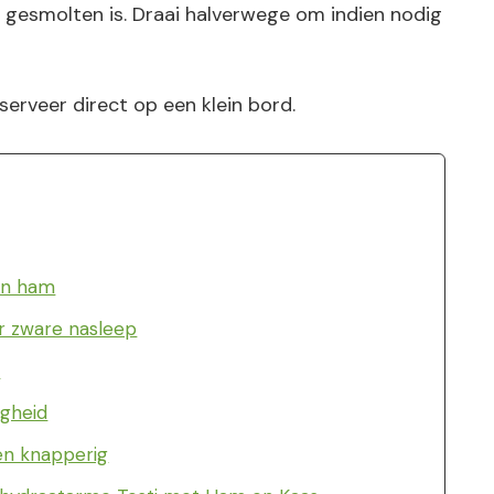
 gesmolten is. Draai halverwege om indien nodig
 serveer direct op een klein bord.
en ham
r zware nasleep
:
igheid
 en knapperig