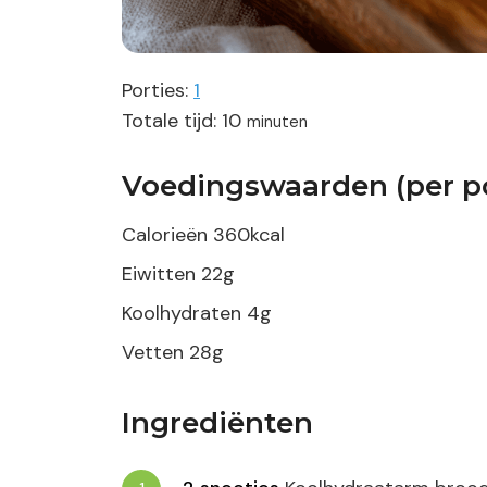
Porties:
1
minuten
Totale tijd:
10
minuten
Voedingswaarden (per po
Calorieën
360
kcal
Eiwitten
22
g
Koolhydraten
4
g
Vetten
28
g
Ingrediënten