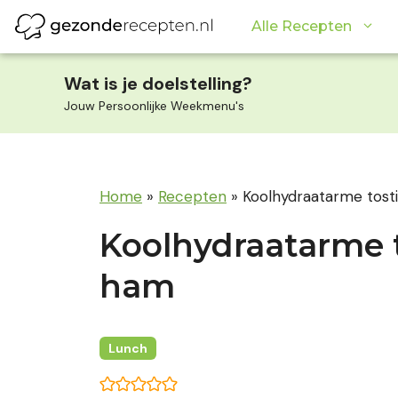
Ga
Alle Recepten
naar
de
inhoud
Wat is je doelstelling?
Jouw Persoonlijke Weekmenu's
Home
»
Recepten
»
Koolhydraatarme tost
Koolhydraatarme t
ham
Lunch