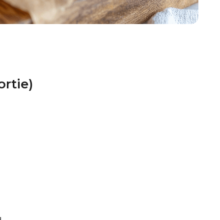
rtie)