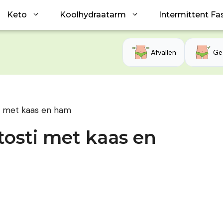
Keto
Koolhydraatarm
Intermittent Fa
Afvallen
Ge
i met kaas en ham
osti met kaas en