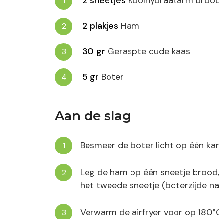
2
sneetjes
Koolhydraatarm broo
2
plakjes
Ham
30
gr
Geraspte oude kaas
5
gr
Boter
Aan de slag
Besmeer de boter licht op één kan
Leg de ham op één sneetje brood, 
het tweede sneetje (boterzijde na
Verwarm de airfryer voor op 180°C