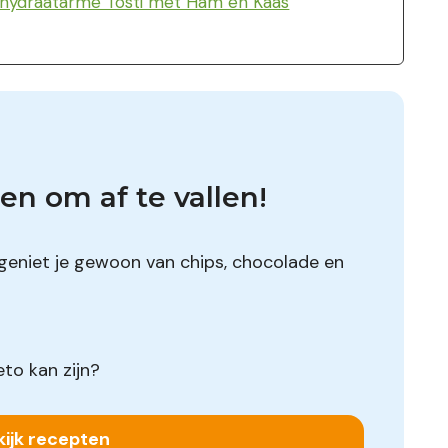
lhydraatarme Tosti met Ham en Kaas
en om af te vallen!
geniet je gewoon van chips, chocolade en
to kan zijn?
kijk recepten