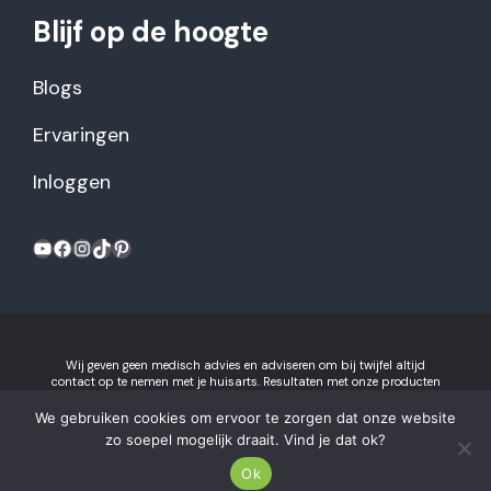
Blijf op de hoogte
Blogs
Ervaringen
Inloggen
YouTube
Facebook
Instagram
TikTok
Pinterest
Wij geven geen medisch advies en adviseren om bij twijfel altijd
contact op te nemen met je huisarts. Resultaten met onze producten
kunnen variëren per individu.
Algemene voorwaarden en
privacyverklaring
We gebruiken cookies om ervoor te zorgen dat onze website
Gezonderecepten.nl is onderdeel van Recept voor Succes B.V.
zo soepel mogelijk draait. Vind je dat ok?
2026 © Gezonderecepten.nl.
Ok