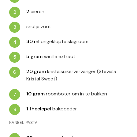
2
eieren
snufje zout
30
ml
ongeklopte slagroom
5
gram
vanille extract
20
gram
kristalsuikervervanger (Steviala
Kristal Sweet)
10
gram
roomboter om in te bakken
1
theelepel
bakpoeder
KANEEL PASTA