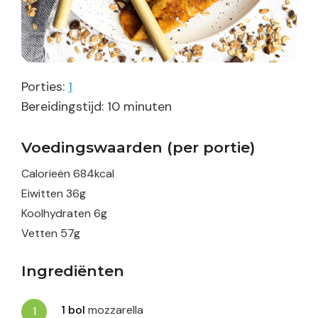
Porties:
1
minuten
Bereidingstijd:
10
minuten
Voedingswaarden (per portie)
Calorieën
684
kcal
Eiwitten
36
g
Koolhydraten
6
g
Vetten
57
g
Ingrediënten
1
bol
mozzarella