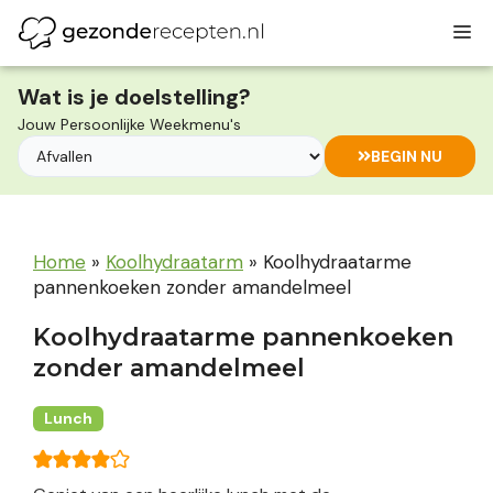
Ga
M
naar
de
inhoud
Wat is je doelstelling?
Jouw Persoonlijke Weekmenu's
BEGIN NU
Home
»
Koolhydraatarm
»
Koolhydraatarme
pannenkoeken zonder amandelmeel
Koolhydraatarme pannenkoeken
zonder amandelmeel
Lunch