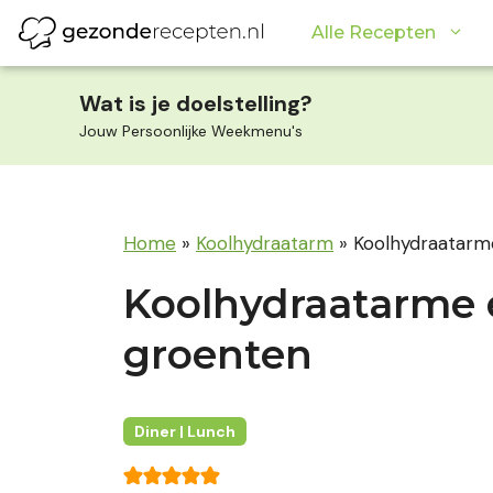
Ga
Alle Recepten
naar
de
inhoud
Wat is je doelstelling?
Jouw Persoonlijke Weekmenu's
Home
»
Koolhydraatarm
»
Koolhydraatarm
Koolhydraatarme 
groenten
Diner | Lunch