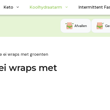
Keto
Koolhydraatarm
Intermittent Fa
Afvallen
Ge
e ei wraps met groenten
ei wraps met