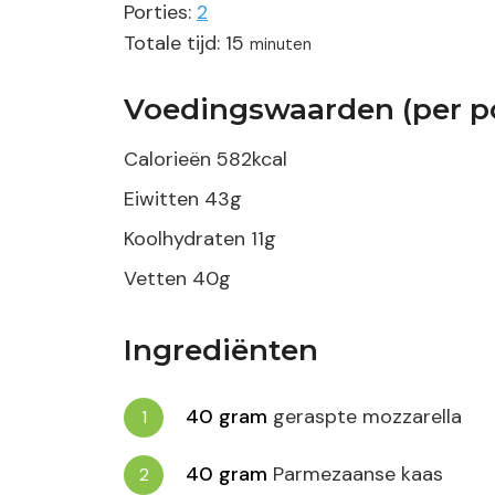
Porties:
2
minuten
Totale tijd:
15
minuten
Voedingswaarden (per po
Calorieën
582
kcal
Eiwitten
43
g
Koolhydraten
11
g
Vetten
40
g
Ingrediënten
40
gram
geraspte mozzarella
40
gram
Parmezaanse kaas