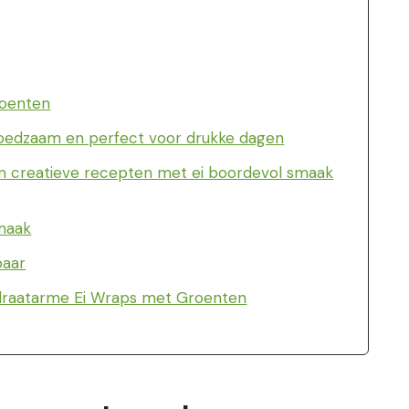
roenten
 voedzaam en perfect voor drukke dagen
en creatieve recepten met ei boordevol smaak
maak
baar
ydraatarme Ei Wraps met Groenten