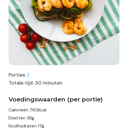
Porties:
1
minuten
Totale tijd:
30
minuten
Voedingswaarden (per portie)
Calorieën
760
kcal
Eiwitten
38
g
Koolhydraten
17
g