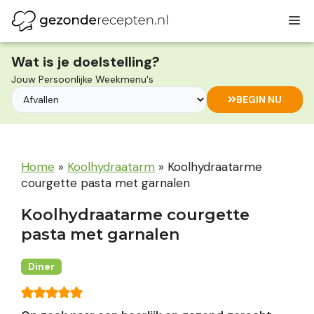
Ga
M
naar
de
inhoud
Wat is je doelstelling?
Jouw Persoonlijke Weekmenu's
BEGIN NU
Home
»
Koolhydraatarm
»
Koolhydraatarme
courgette pasta met garnalen
Koolhydraatarme courgette
pasta met garnalen
Diner