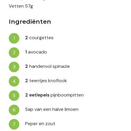
Vetten
57
g
Ingrediënten
2
courgettes
1
avocado
2
handenvol spinazie
2
teentjes knoflook
2
eetlepels
pijnboompitten
Sap van een halve limoen
Peper en zout