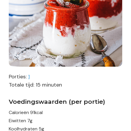
Porties:
1
minuten
Totale tijd:
15
minuten
Voedingswaarden (per portie)
Calorieën
91
kcal
Eiwitten
7
g
Koolhydraten
5
g