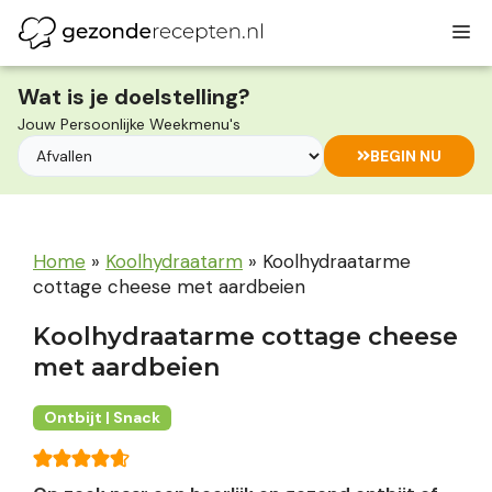
Ga
M
naar
de
inhoud
Wat is je doelstelling?
Jouw Persoonlijke Weekmenu's
BEGIN NU
Home
»
Koolhydraatarm
»
Koolhydraatarme
cottage cheese met aardbeien
Koolhydraatarme cottage cheese
met aardbeien
Ontbijt | Snack