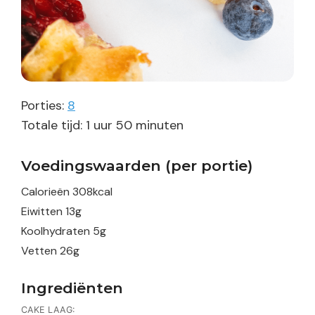
Porties:
8
uur
minuten
Totale tijd:
1
uur
50
minuten
Voedingswaarden (per portie)
Calorieën
308
kcal
Eiwitten
13
g
Koolhydraten
5
g
Vetten
26
g
Ingrediënten
CAKE LAAG: