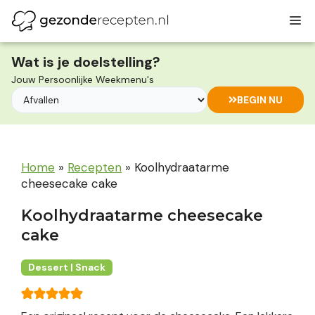
Ga
M
naar
de
inhoud
Wat is je doelstelling?
Jouw Persoonlijke Weekmenu's
BEGIN NU
Home
»
Recepten
»
Koolhydraatarme
cheesecake cake
Koolhydraatarme cheesecake
cake
Dessert | Snack